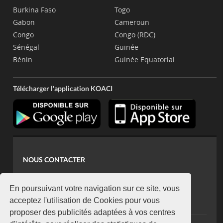
Burkina Faso
Togo
Gabon
Cameroun
Congo
Congo (RDC)
Sénégal
Guinée
Bénin
Guinée Equatorial
Télécharger l'application KOACI
NOUS CONTACTER
contact@koaci.com
koaci@yahoo.fr
En poursuivant votre navigation sur ce site, vous
+225 07 08 85 52 93
acceptez l'utilisation de Cookies pour vous
proposer des publicités adaptées à vos centres