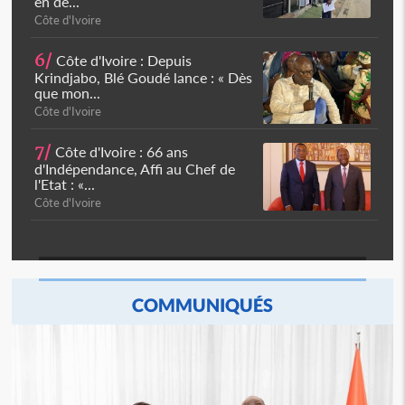
en de...
Côte d'Ivoire
6/
Côte d'Ivoire : Depuis
Krindjabo, Blé Goudé lance : « Dès
que mon...
Côte d'Ivoire
7/
Côte d'Ivoire : 66 ans
d'Indépendance, Affi au Chef de
l'Etat : «...
Côte d'Ivoire
COMMUNIQUÉS