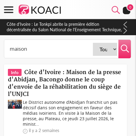
0
Côte d'Ivoire : PPA-CI, Gbagbo délègue une partie de ses
prérogatives de président à 05 cadres, vers sa retraite
politique ?
Côte d'Ivoire : Maison de la presse
Info
d'Abidjan, Bacongo donne le coup
d'envoie de la réhabilitation du siège de
l'UNJCI
Le District autonome d’Abidjan franchit un pas
décisif dans son engagement en faveur des
médias ivoiriens. En visite à la Maison de la
presse, au Plateau, ce jeudi 23 juillet 2026, le
minist...
il y a 2 semaines