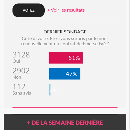
+ Voir les resultats
DERNIER SONDAGE
Côte d'Ivoire: Etes-vous surpris par le non-
renouvellement du contrat de Emerse Faé ?
3128
51%
Oui
2902
47%
Non
112
2%
Sans avis
+ DE LA SEMAINE DERNIÈRE