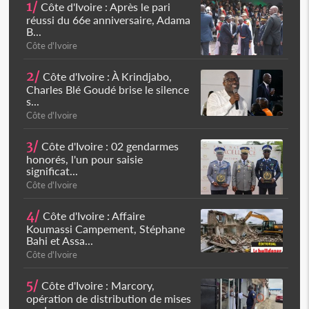
1/
Côte d'Ivoire : Après le pari
réussi du 66e anniversaire, Adama
B...
Côte d'Ivoire
2/
Côte d'Ivoire : À Krindjabo,
Charles Blé Goudé brise le silence
s...
Côte d'Ivoire
3/
Côte d'Ivoire : 02 gendarmes
honorés, l'un pour saisie
significat...
Côte d'Ivoire
4/
Côte d'Ivoire : Affaire
Koumassi Campement, Stéphane
Bahi et Assa...
Côte d'Ivoire
5/
Côte d'Ivoire : Marcory,
opération de distribution de mises