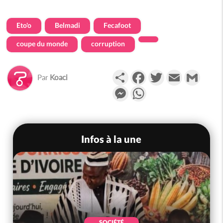
Eto'o
Belmadi
Fecafoot
coupe du monde
corruption
Partager
Facebook
Twitter
Email
Gmail
Par
Koaci
Messenger
WhatsApp
Infos à la une
SOCIÉTÉ