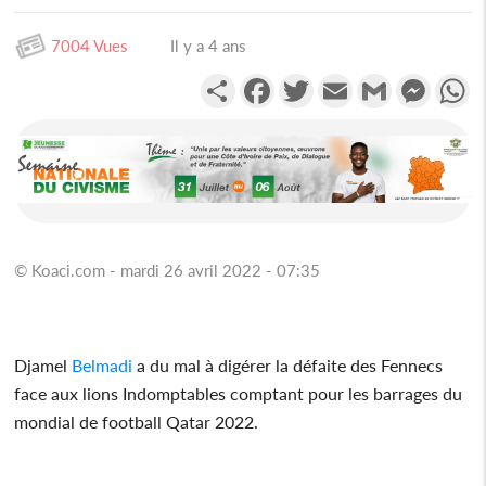
7004 Vues
Il y a 4 ans
Partager
Facebook
Twitter
Email
Gmail
Messen
W
© Koaci.com - mardi 26 avril 2022 - 07:35
Djamel
Belmadi
a du mal à digérer la défaite des Fennecs
face aux lions Indomptables comptant pour les barrages du
mondial de football Qatar 2022.