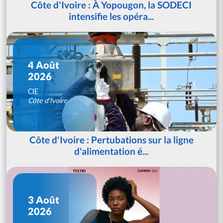
Côte d'Ivoire : À Yopougon, la SODECI
intensifie les opéra...
4 Août
2026
CIE
Côte d'Ivoire
Côte d'Ivoire : Pertubations sur la ligne
d'alimentation é...
3 Août
2026