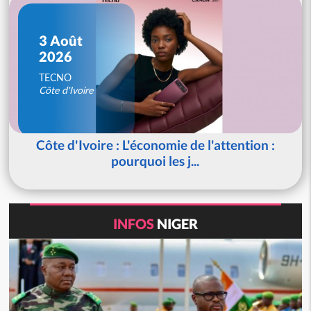
3 Août
2026
TECNO
Côte d'Ivoire
Côte d'Ivoire : L'économie de l'attention :
pourquoi les j...
INFOS
NIGER