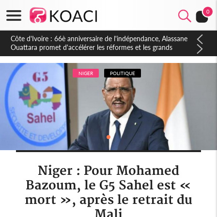
0
Côte d'Ivoire : À Abidjan, Amadou Oury Bah admire le modèle
ivoirien et veut s'en inspirer pour accélérer le développement
de la Guinée
NIGER
POLITIQUE
Niger : Pour Mohamed
Bazoum, le G5 Sahel est «
mort », après le retrait du
Mali