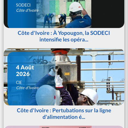
SODECI
Côte d'Ivoire
Côte d'Ivoire : À Yopougon, la SODECI
intensifie les opéra...
4 Août
2026
CIE
Côte d'Ivoire
Côte d'Ivoire : Pertubations sur la ligne
d'alimentation é...