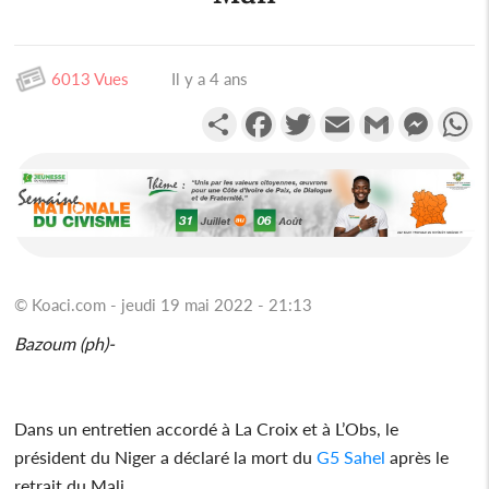
6013 Vues
Il y a 4 ans
Partager
Facebook
Twitter
Email
Gmail
Messen
W
© Koaci.com - jeudi 19 mai 2022 - 21:13
Bazoum (ph)-
Dans un entretien accordé à La Croix et à L’Obs, le
président du Niger a déclaré la mort du
G5 Sahel
après le
retrait du Mali.