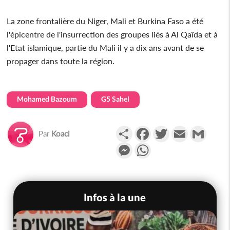
La zone frontalière du Niger, Mali et Burkina Faso a été
l'épicentre de l'insurrection des groupes liés à Al Qaïda et à
l'Etat islamique, partie du Mali il y a dix ans avant de se
propager dans toute la région.
Mohamed Bazoum
G5 Sahel
Partager
Facebook
Twitter
Email
Gmail
Par
Koaci
Messenger
WhatsApp
Infos à la une