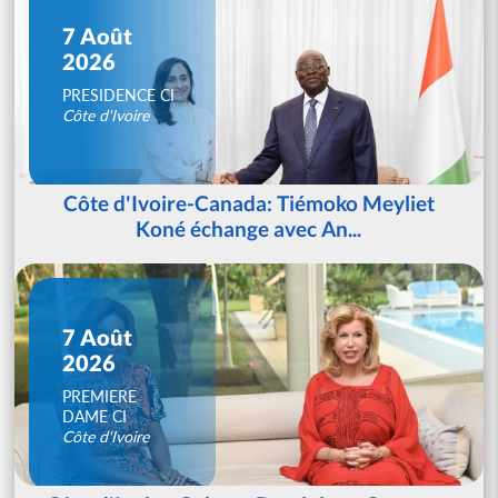
7 Août
2026
PRESIDENCE CI
Côte d'Ivoire
Côte d'Ivoire-Canada: Tiémoko Meyliet
Koné échange avec An...
7 Août
2026
PREMIERE
DAME CI
Côte d'Ivoire