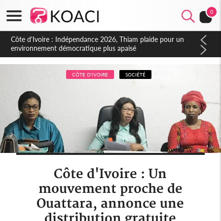
0
Côte d'Ivoire : Concours INFAS 2026, les convocations
seront disponibles à compter du samedi
CÔTE D'IVOIRE
SOCIÉTÉ
Côte d'Ivoire : Un
mouvement proche de
Ouattara, annonce une
distribution gratuite