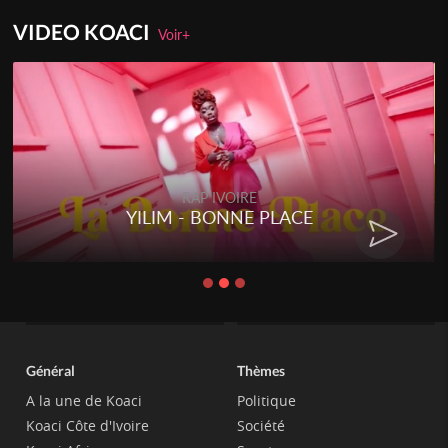
VIDEO KOACI
Voir+
RAP IVOIRE
YILIM - BONNE PLACE
Général
Thèmes
A la une de Koaci
Politique
Koaci Côte d'Ivoire
Société