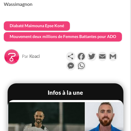
Wassimagnon
Diabaté Maimouna Epse Koné
Mouvement deux millions de Femmes Battantes pour ADO
Partager
Facebook
Twitter
Email
Gmail
Par
Koaci
Messenger
WhatsApp
Infos à la une