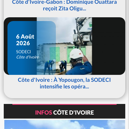
Côte d'Ivoire-Gabon : Dominique Ouattara
reçoit Zita Oligu...
6 Août
2026
SODECI
Côte d'Ivoire
Côte d'Ivoire : À Yopougon, la SODECI
intensifie les opéra...
INFOS
CÔTE D'IVOIRE