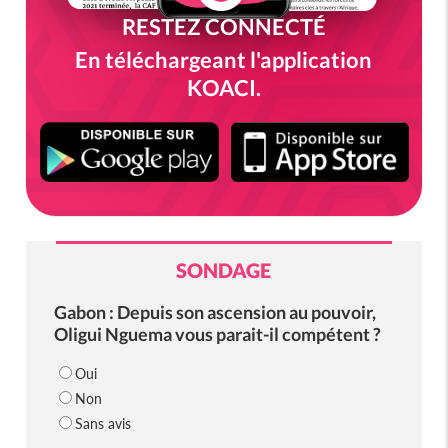
RESTEZ CONNECTÉ
En téléchargeant l'application
KOACI.
SONDAGE
Gabon : Depuis son ascension au pouvoir,
Oligui Nguema vous parait-il compétent ?
Oui
Non
Sans avis