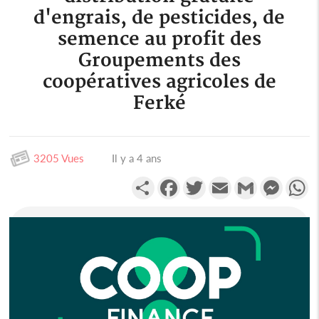
d'engrais, de pesticides, de
semence au profit des
Groupements des
coopératives agricoles de
Ferké
3205 Vues
Il y a 4 ans
Partager
Facebook
Twitter
Email
Gmail
Messen
W