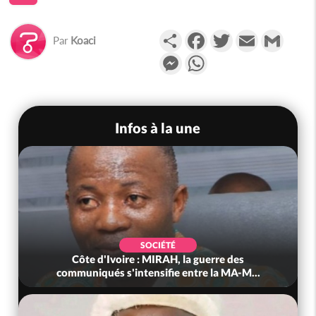
Partager
Facebook
Twitter
Email
Gmail
Par
Koaci
Messenger
WhatsApp
Infos à la une
SOCIÉTÉ
Côte d'Ivoire : MIRAH, la guerre des
communiqués s'intensifie entre la MA-M...