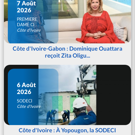
7 Août
2026
PREMIERE
DAME CI
Côte d'Ivoire
Côte d'Ivoire-Gabon : Dominique Ouattara
reçoit Zita Oligu...
6 Août
2026
SODECI
Côte d'Ivoire
Côte d'Ivoire : À Yopougon, la SODECI