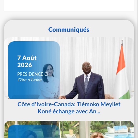
Communiqués
7 Août
2026
PRESIDENCE CI
Côte d'Ivoire
Côte d'Ivoire-Canada: Tiémoko Meyliet
Koné échange avec An...