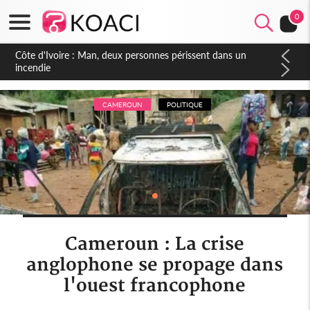
0
Côte d'Ivoire : Séileu, la célébration de la fête nationale
transformée en vaste campagne contre les produits
dépigmentants dangereux
CAMEROUN
POLITIQUE
Cameroun : La crise
anglophone se propage dans
l'ouest francophone