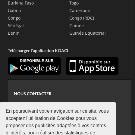
Burkina Faso
Togo
Gabon
Cameroun
Congo
Congo (RDC)
Sénégal
Guinée
Bénin
Guinée Equatorial
Télécharger l'application KOACI
NOUS CONTACTER
contact@koaci.com
koaci@yahoo.fr
En poursuivant votre navigation sur ce site, vous
+225 07 08 85 52 93
acceptez l'utilisation de Cookies pour vous
proposer des publicités adaptées à vos centres
d'intérêts, pour réaliser des statistiques de