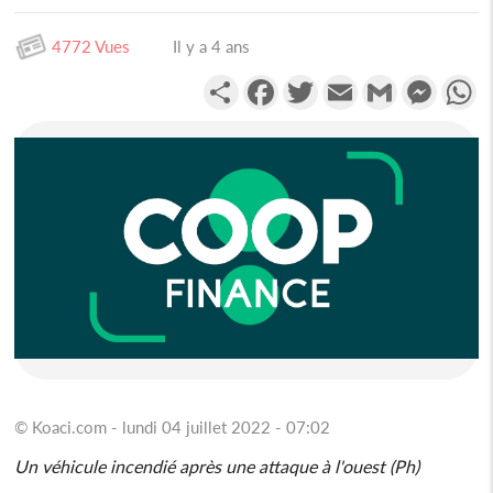
4772 Vues
Il y a 4 ans
Partager
Facebook
Twitter
Email
Gmail
Messen
W
© Koaci.com - lundi 04 juillet 2022 - 07:02
Un véhicule incendié après une attaque à l'ouest (Ph)