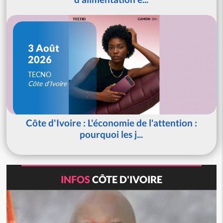
3 Août
2026
TECNO
Côte d'Ivoire
Côte d'Ivoire : L'économie de l'attention :
pourquoi les j...
INFOS
CÔTE D'IVOIRE