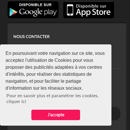
NOUS CONTACTER
contact@koaci.com
koaci@yahoo.fr
En poursuivant votre navigation sur ce site, vous
+225 07 08 85 52 93
acceptez l'utilisation de Cookies pour vous
proposer des publicités adaptées à vos centres
d'intérêts, pour réaliser des statistiques de
NEWSLETTER
navigation, et pour faciliter le partage
Restez connecté via notre newsletter
d'information sur les réseaux sociaux.
S'abonner
Pour en savoir plus et paramétrer les cookies,
Se désabonner
cliquer ici
J'accepte