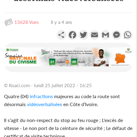
13628 Vues
Il y a 4 ans
Partager
Facebook
Twitter
Email
Gmail
Messen
W
© Koaci.com - lundi 25 juillet 2022 - 16:25
Quatre (04)
infractions
majeures au code la route sont
désormais
vidéoverbalisées
en Côte d’Ivoire.
Il s’agit du non-respect du stop au feu rouge ; L'excès de
vitesse - Le non port de la ceinture de sécurité ; Le défaut de
certificat de visite technique.