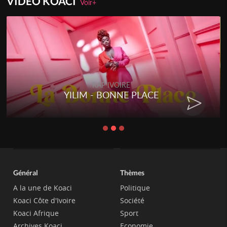
VIDEO KOACI
Voir+
RAP IVOIRE
YILIM - BONNE PLACE
Général
Thèmes
A la une de Koaci
Politique
Koaci Côte d'Ivoire
Société
Koaci Afrique
Sport
Archives Koaci
Economie