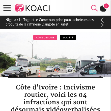
0
Nigeria : Le Togo et le Cameroun principaux acheteurs des
produits de la raffinerie Dangote en juillet
CÔTE D'IVOIRE
SOCIÉTÉ
Côte d'Ivoire : Incivisme
routier, voici les 04
infractions qui sont
désormais vidéoverbalisées