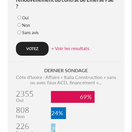
?
Oui
Non
Sans avis
+ Voir les resultats
DERNIER SONDAGE
Côte d'Ivoire : Affaire « Italia Construction » sans
ou avec faux ACD, financement «...
2355
69%
Oui
808
24%
Non
226
7%