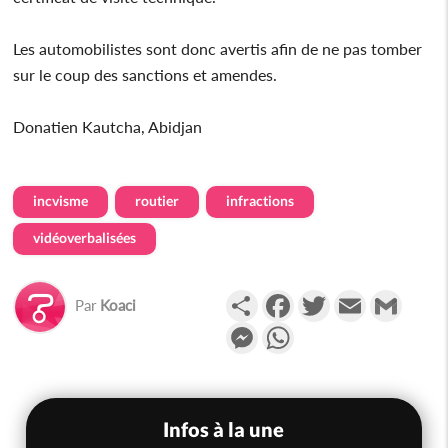
Les automobilistes sont donc avertis afin de ne pas tomber
sur le coup des sanctions et amendes.
Donatien Kautcha, Abidjan
incvisme
routier
infractions
vidéoverbalisées
Partager
Facebook
Twitter
Email
Gmail
Par
Koaci
Messenger
WhatsApp
Infos à la une