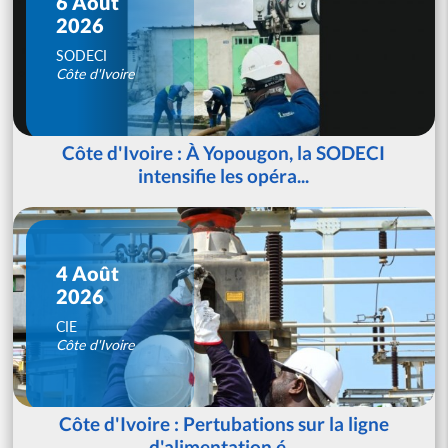
6 Août
2026
SODECI
Côte d'Ivoire
Côte d'Ivoire : À Yopougon, la SODECI
intensifie les opéra...
4 Août
2026
CIE
Côte d'Ivoire
Côte d'Ivoire : Pertubations sur la ligne
d'alimentation é...