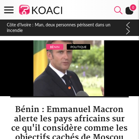
0
Côte d'Ivoire : Séileu, la célébration de la fête nationale
transformée en vaste campagne contre les produits
dépigmentants dangereux
BÉNIN
POLITIQUE
Bénin : Emmanuel Macron
alerte les pays africains sur
ce qu'il considère comme les
objectifs cachés de Moscou