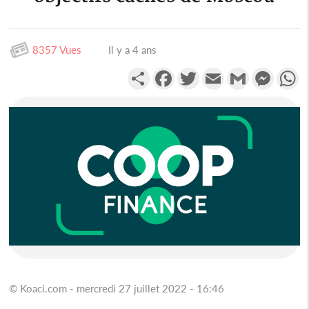
8357 Vues
Il y a 4 ans
Partager
Facebook
Twitter
Email
Gmail
Messen
W
© Koaci.com - mercredi 27 juillet 2022 - 16:46