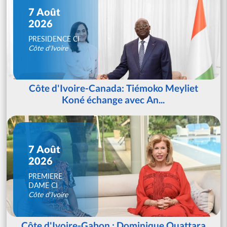
7 Août
2026
PRESIDENCE CI
Côte d'Ivoire
Côte d'Ivoire-Canada: Tiémoko Meyliet
Koné échange avec An...
7 Août
2026
PREMIERE
DAME CI
Côte d'Ivoire
Côte d'Ivoire-Gabon : Dominique Ouattara