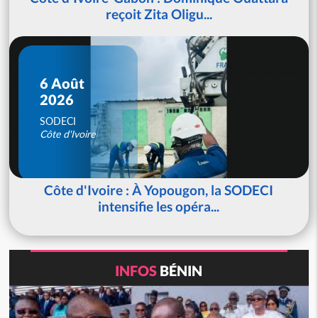
reçoit Zita Oligu...
6 Août
2026
SODECI
Côte d'Ivoire
Côte d'Ivoire : À Yopougon, la SODECI
intensifie les opéra...
INFOS
BÉNIN