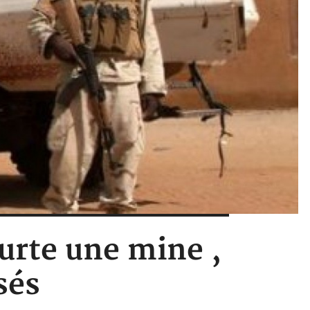
urte une mine ,
sés