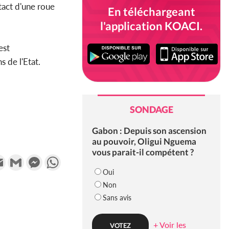
tact d'une roue
En téléchargeant
l'application KOACI.
est
 de l'Etat.
SONDAGE
Gabon : Depuis son ascension
au pouvoir, Oligui Nguema
vous parait-il compétent ?
k
tter
Email
Gmail
Messenger
WhatsApp
Oui
Non
Sans avis
+ Voir les