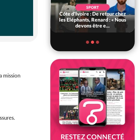
POLITIQUE
d'Ivoire : 66e
SPORT
versaire de
Côte d'Ivoire : De retour chez
ance, les Forces de
les Eléphants, Renard : « Nous
fense e...
devons être e...
a mission
essures.
RESTEZ CONNECTÉ