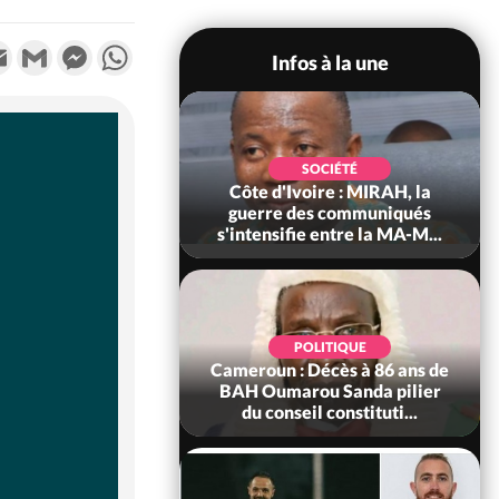
k
tter
Email
Gmail
Messenger
WhatsApp
Infos à la une
SOCIÉTÉ
SOCIÉTÉ
voire : Man, deux
Côte d'Ivoire : MIRAH, la
périssent dans un
guerre des communiqués
incendie
s'intensifie entre la MA-M...
SOCIÉTÉ
POLITIQUE
ire : Daloa, il tue
Cameroun : Décès à 86 ans de
ègue et cache 38
BAH Oumarou Sanda pilier
s dans une fo...
du conseil constituti...