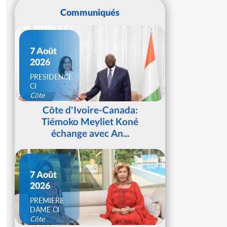
Communiqués
7 Août
2026
PRESIDENCE
CI
Côte
d'Ivoire
Côte d'Ivoire-Canada:
Tiémoko Meyliet Koné
échange avec An...
7 Août
2026
PREMIERE
DAME CI
Côte