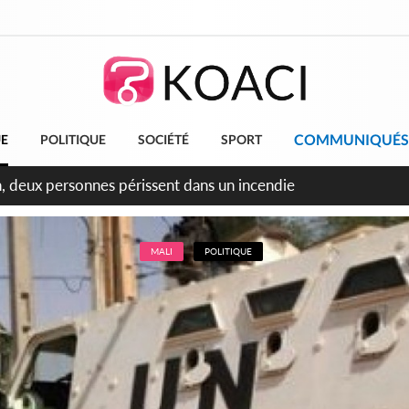
COMMUNIQUÉS
UE
POLITIQUE
SOCIÉTÉ
SPORT
leu, la célébration de la fête nationale transformée en vaste 
ngereux
MALI
POLITIQUE