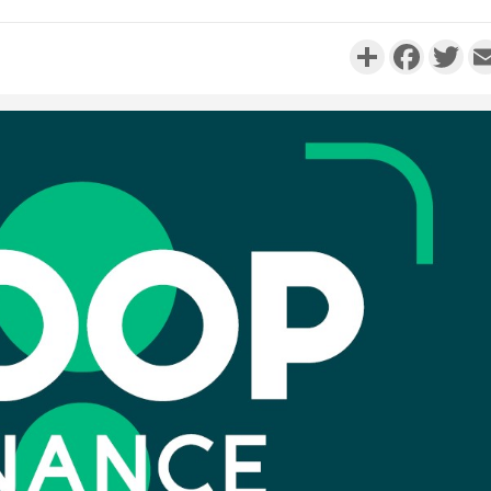
Partager
Faceboo
Twi
Côte d'I
personnes 
Côte d'Ivo
son coll
million