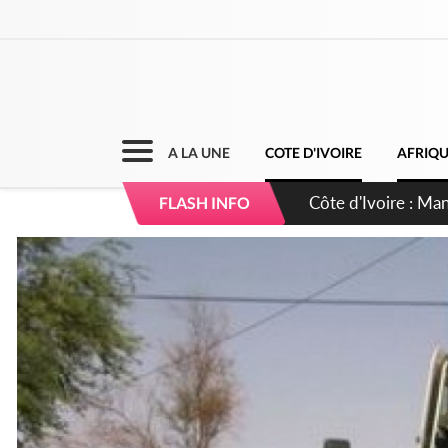
A LA UNE
COTE D'IVOIRE
AFRIQ
Côte d'Ivoire : Séi
FLASH INFO
dépigmentants da