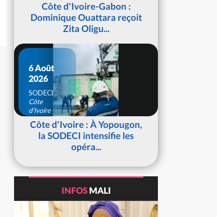
d'Ivoire
Côte d'Ivoire-Gabon :
Dominique Ouattara reçoit
Zita Oligu...
6 Août
2026
SODECI
Côte
d'Ivoire
Côte d'Ivoire : À Yopougon,
la SODECI intensifie les
opéra...
INFOS
MALI