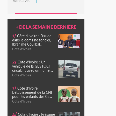
Sans avis
+ DE LA SEMAINE DERNIÈRE
1/
Côte d'Ivoire : Fraude
dans le domaine foncier,
Ibrahime Coulibal...
Côte d'Ivoire
2/
Côte d'Ivoire : Un
véhicule de la GESTOCI
circulant avec un numér...
Côte d'Ivoire
3/
Côte d'Ivoire :
L'établissement de la CNI
pour les enfants dès 05...
Côte d'Ivoire
4/
Côte d'Ivoire : Présumé