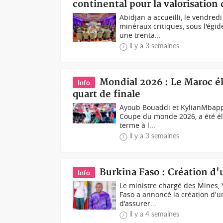
continental pour la valorisation
Abidjan a accueilli, le vendred
minéraux critiques, sous l'égi
une trenta...
il y a 3 semaines
Mondial 2026 : Le Maroc él
Info
quart de finale
Ayoub Bouaddi et KylianMbappe
Coupe du monde 2026, a été éli
terme à l...
il y a 3 semaines
Burkina Faso : Création d'
Info
Le ministre chargé des Mines
Faso a annoncé la création d'u
d'assurer...
il y a 4 semaines