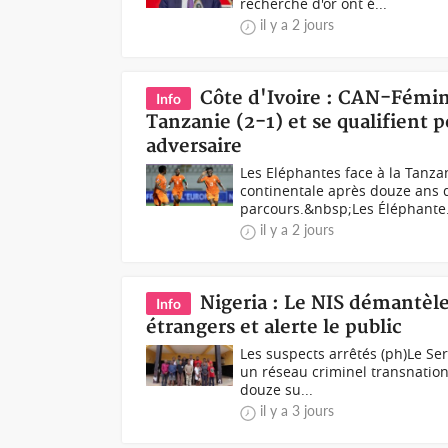
recherche d'or ont é...
il y a 2 jours
Côte d'Ivoire : CAN-Fémin
Info
Tanzanie (2-1) et se qualifient p
adversaire
Les Eléphantes face à la Tanza
continentale après douze ans d
parcours.&nbsp;Les Éléphante.
il y a 2 jours
Nigeria : Le NIS démantèle
Info
étrangers et alerte le public
Les suspects arrêtés (ph)Le Se
un réseau criminel transnation
douze su...
il y a 3 jours