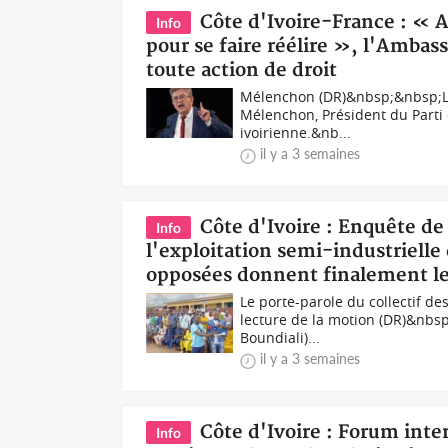
Côte d'Ivoire-France : « A
Info
pour se faire réélire », l'Amba
toute action de droit
Mélenchon (DR)&nbsp;&nbsp;Lo
Mélenchon, Président du Parti 
ivoirienne.&nb...
il y a 3 semaines
Côte d'Ivoire : Enquête 
Info
l'exploitation semi-industrielle 
opposées donnent finalement le
Le porte-parole du collectif d
lecture de la motion (DR)&nbsp
Boundiali)...
il y a 3 semaines
Côte d'Ivoire : Forum inte
Info