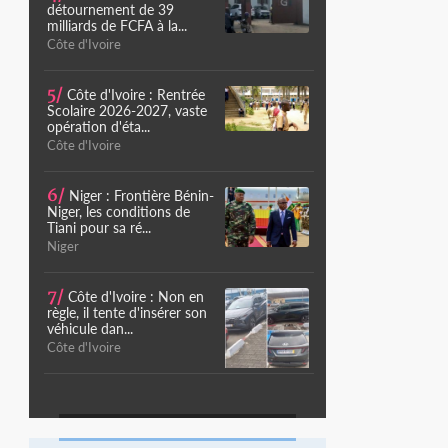
détournement de 39
milliards de FCFA à la...
Côte d'Ivoire
5/
Côte d'Ivoire : Rentrée
Scolaire 2026-2027, vaste
opération d'éta...
Côte d'Ivoire
6/
Niger : Frontière Bénin-
Niger, les conditions de
Tiani pour sa ré...
Niger
7/
Côte d'Ivoire : Non en
règle, il tente d'insérer son
véhicule dan...
Côte d'Ivoire