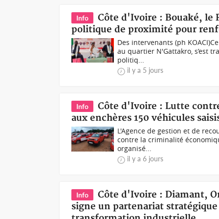
Côte d'Ivoire : Bouaké, le
Info
politique de proximité pour renf
Des intervenants (ph KOACI)Ce 
au quartier N'Gattakro, s’est 
politiq...
il y a 5 jours
Côte d'Ivoire : Lutte cont
Info
aux enchères 150 véhicules saisis
L'Agence de gestion et de reco
contre la criminalité économique
organisé...
il y a 6 jours
Côte d'Ivoire : Diamant, 
Info
signe un partenariat stratégique
transformation industrielle