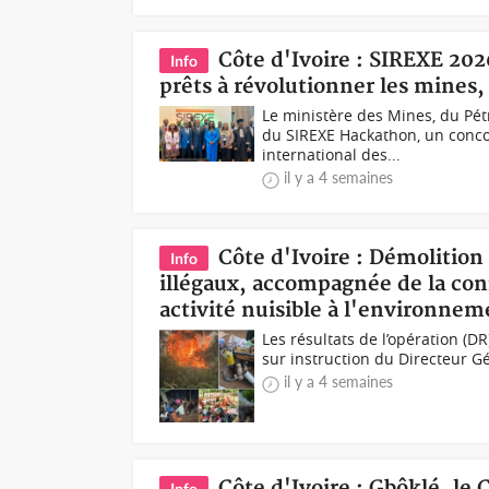
Côte d'Ivoire : SIREXE 202
Info
prêts à révolutionner les mines, 
Le ministère des Mines, du Pétr
du SIREXE Hackathon, un conco
international des...
il y a 4 semaines
Côte d'Ivoire : Démolition
Info
illégaux, accompagnée de la conf
activité nuisible à l'environnem
Les résultats de l’opération (DR
sur instruction du Directeur Gé
il y a 4 semaines
Côte d'Ivoire : Gbôklé, le
Info