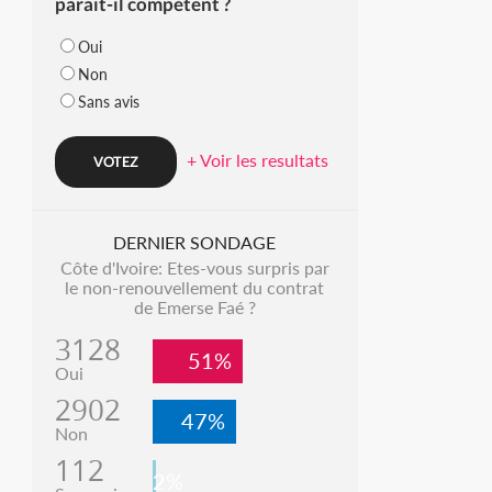
parait-il compétent ?
Oui
Non
Sans avis
+ Voir les resultats
DERNIER SONDAGE
Côte d'Ivoire: Etes-vous surpris par
le non-renouvellement du contrat
de Emerse Faé ?
3128
51%
Oui
2902
47%
Non
112
2%