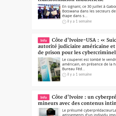
En signant, ce 30 juillet à Gab
Botswana dans les secteurs des 
étape dans s...
il y a 1 semaine
Côte d'Ivoire-USA : « Sui
Info
autorité judiciaire américaine et
de prison pour les cybercriminel
Le couperet est tombé le vendre
américain, en présence de la h
Bureau Féd...
il y a 1 semaine
Côte d'Ivoire : un cyberpré
Info
mineurs avec des contenus inti
Le présumé cyberprédacteurLa P
agissements d'un individu imp