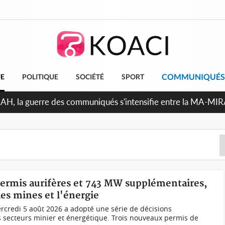
COMMUNIQUÉS
UE
POLITIQUE
SOCIÉTÉ
SPORT
RAH, la guerre des communiqués s'intensifie entre la MA-MI
le projet de précompte sur les salaires des agents
permis aurifères et 743 MW supplémentaires,
es mines et l'énergie
rcredi 5 août 2026 a adopté une série de décisions
s secteurs minier et énergétique. Trois nouveaux permis de