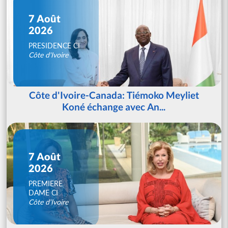
7 Août
2026
PRESIDENCE CI
Côte d'Ivoire
Côte d'Ivoire-Canada: Tiémoko Meyliet
Koné échange avec An...
7 Août
2026
PREMIERE
DAME CI
Côte d'Ivoire