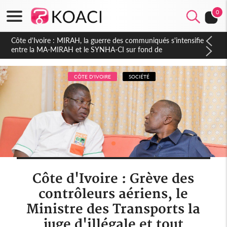
0
Côte d'Ivoire : Indépendance 2026, Thiam plaide pour un
environnement démocratique plus apaisé
CÔTE D'IVOIRE
SOCIÉTÉ
Côte d'Ivoire : Grève des
contrôleurs aériens, le
Ministre des Transports la
juge d'illégale et tout