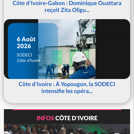
Côte d'Ivoire-Gabon : Dominique Ouattara
reçoit Zita Oligu...
6 Août
2026
SODECI
Côte d'Ivoire
Côte d'Ivoire : À Yopougon, la SODECI
intensifie les opéra...
INFOS
CÔTE D'IVOIRE