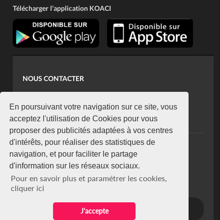
Télécharger l'application KOACI
NOUS CONTACTER
contact@koaci.com
koaci@yahoo.fr
En poursuivant votre navigation sur ce site, vous
+225 07 08 85 52 93
acceptez l'utilisation de Cookies pour vous
proposer des publicités adaptées à vos centres
d'intérêts, pour réaliser des statistiques de
NEWSLETTER
navigation, et pour faciliter le partage
Restez connecté via notre newsletter
d'information sur les réseaux sociaux.
S'abonner
Pour en savoir plus et paramétrer les cookies,
Se désabonner
cliquer ici
J'accepte