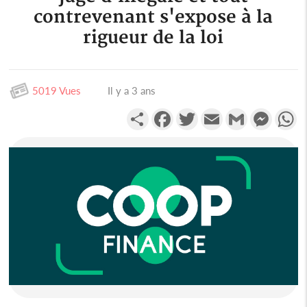
contrevenant s'expose à la
rigueur de la loi
5019 Vues
Il y a 3 ans
Partager
Facebook
Twitter
Email
Gmail
Messen
W