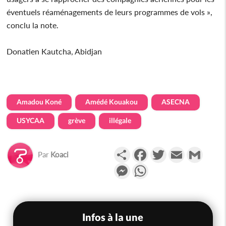
éventuels réaménagements de leurs programmes de vols »,
conclu la note.
Donatien Kautcha, Abidjan
Amadou Koné
Amédé Kouakou
ASECNA
USYCAA
grève
illégale
Partager
Facebook
Twitter
Email
Gmail
Par
Koaci
Messenger
WhatsApp
Infos à la une