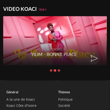
VIDEO KOACI
Voir+
RAP IVOIRE
YILIM - BONNE PLACE
Général
Thèmes
A la une de Koaci
Politique
Koaci Côte d'Ivoire
Société