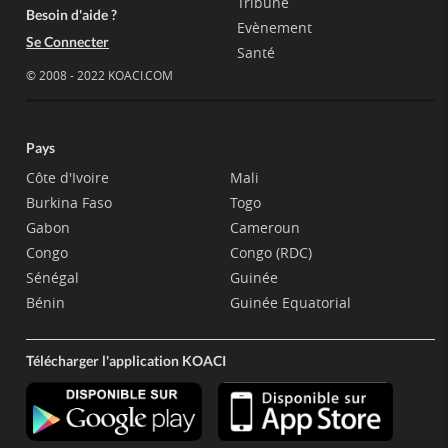
Tribune
Besoin d'aide ?
Evènement
Se Connecter
Santé
© 2008 - 2022 KOACI.COM
Pays
Côte d'Ivoire
Mali
Burkina Faso
Togo
Gabon
Cameroun
Congo
Congo (RDC)
Sénégal
Guinée
Bénin
Guinée Equatorial
Télécharger l'application KOACI