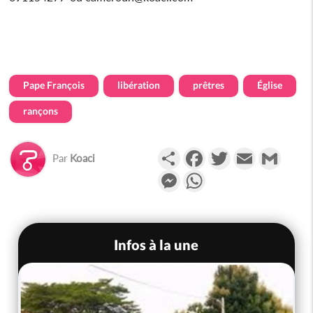
Pape François
libération
prêtres
Église
rançons
Partager
Facebook
Twitter
Email
Gmail
Par
Koaci
Messenger
WhatsApp
Infos à la une