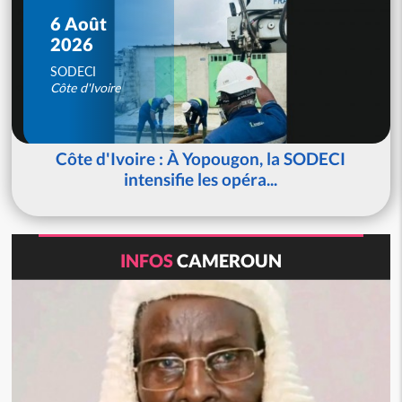
6 Août
2026
SODECI
Côte d'Ivoire
Côte d'Ivoire : À Yopougon, la SODECI
intensifie les opéra...
INFOS
CAMEROUN