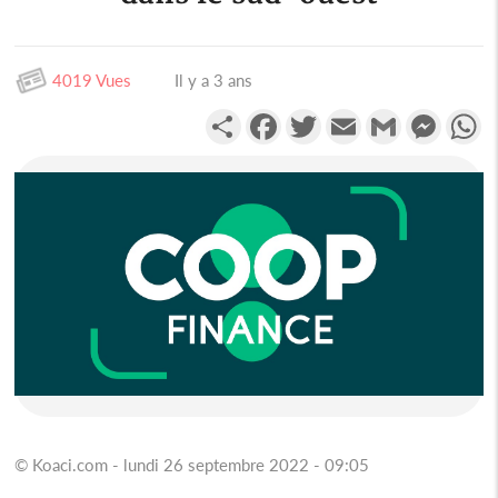
4019 Vues
Il y a 3 ans
Partager
Facebook
Twitter
Email
Gmail
Messen
W
© Koaci.com - lundi 26 septembre 2022 - 09:05