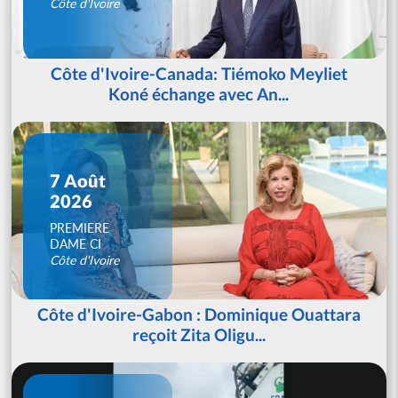
Côte d'Ivoire
Côte d'Ivoire-Canada: Tiémoko Meyliet
Koné échange avec An...
7 Août
2026
PREMIERE
DAME CI
Côte d'Ivoire
Côte d'Ivoire-Gabon : Dominique Ouattara
reçoit Zita Oligu...