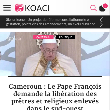
0
Sierra Leone : Un projet de réforme constitutionnelle en
gestation, points clés des amendements, un exclu d'avance
CAMEROUN
POLITIQUE
Cameroun : Le Pape François
demande la libération des
prêtres et religieux enlevés
dans le sud-ouest