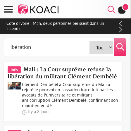
0
Côte d'Ivoire : Séileu, la célébration de la fête nationale
transformée en vaste campagne contre les produits
dépigmentants dangereux
Mali : La Cour suprême refuse la
Info
libération du militant Clément Dembélé
Clément DembéléLa Cour suprême du Mali a
rejeté le pourvoi en cassation introduit par les
avocats de l'universitaire et militant
anticorruption Clément Dembélé, confirmant son
maintien en dé...
il y a 3 jours