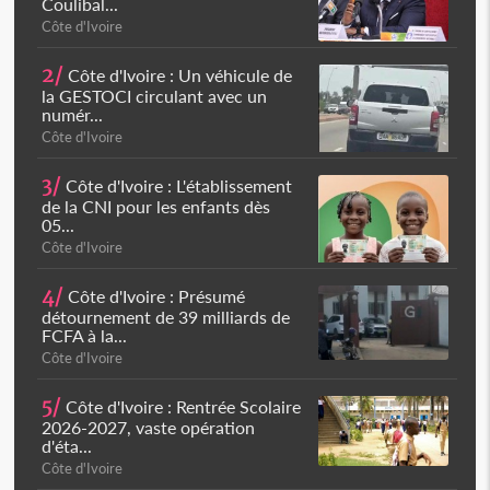
Coulibal...
Côte d'Ivoire
2/
Côte d'Ivoire : Un véhicule de
la GESTOCI circulant avec un
numér...
Côte d'Ivoire
3/
Côte d'Ivoire : L'établissement
de la CNI pour les enfants dès
05...
Côte d'Ivoire
4/
Côte d'Ivoire : Présumé
détournement de 39 milliards de
FCFA à la...
Côte d'Ivoire
5/
Côte d'Ivoire : Rentrée Scolaire
2026-2027, vaste opération
d'éta...
Côte d'Ivoire