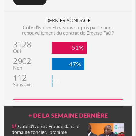
DERNIER SONDAGE
Côte d'Ivoire: Etes-vous surpris par le non-
renouvellement du contrat de Emerse Faé ?
3128
51%
Oui
2902
47%
Non
112
2%
Sans avis
+ DE LA SEMAINE DERNIÈRE
1/
Côte d'Ivoire : Fraude dans le
domaine foncier, Ibrahime