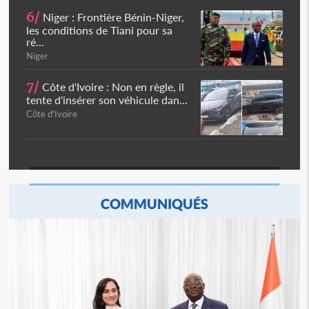
6/
Niger : Frontière Bénin-Niger,
les conditions de Tiani pour sa
ré...
Niger
7/
Côte d'Ivoire : Non en règle, il
tente d'insérer son véhicule dan...
Côte d'Ivoire
COMMUNIQUÉS