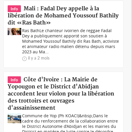
Mali : Fadal Dey appelle à la
Info
libération de Mohamed Youssouf Bathily
dit «Ras Bath»
Ras BathLe chanteur ivoirien de reggae Fadal
Dey a publiquement apporté son soutien à
Mohamed Youssouf Bathily dit Ras Bath, activiste
et animateur radio malien détenu depuis mars
2023 au Ma...
il y a 2 mois
Côte d'Ivoire : La Mairie de
Info
Yopougon et le District d'Abidjan
accordent leur violon pour la libération
des trottoirs et ouvrages
d'assainissement
Commune de Yop (Ph KOACI)&nbsp;Dans le
cadre du renforcement de la collaboration entre
le District Autonome d’Abidjan et les mairies du
District en matière de lutte contre le désordre