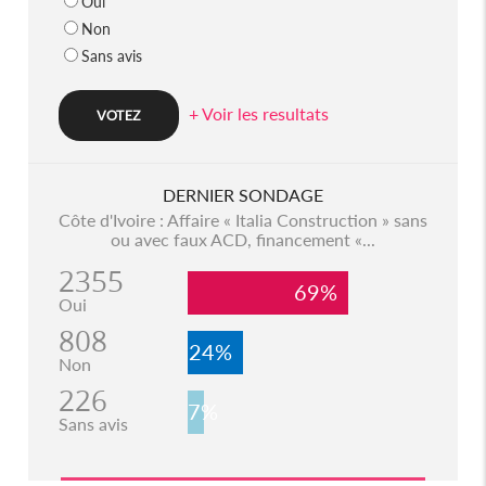
Oui
Non
Sans avis
+ Voir les resultats
DERNIER SONDAGE
Côte d'Ivoire : Affaire « Italia Construction » sans
ou avec faux ACD, financement «...
2355
69%
Oui
808
24%
Non
226
7%
Sans avis