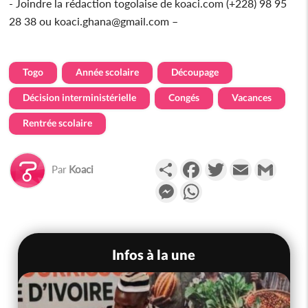
- Joindre la rédaction togolaise de koaci.com (+228) 98 95
28 38 ou koaci.ghana@gmail.com –
Togo
Année scolaire
Découpage
Décision interministérielle
Congés
Vacances
Rentrée scolaire
Partager
Facebook
Twitter
Email
Gmail
Par
Koaci
Messenger
WhatsApp
Infos à la une