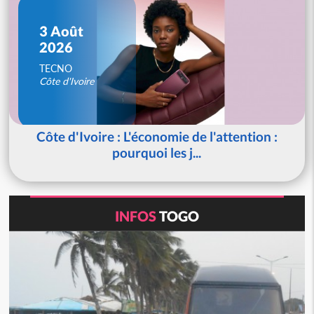
3 Août
2026
TECNO
Côte d'Ivoire
Côte d'Ivoire : L'économie de l'attention :
pourquoi les j...
INFOS
TOGO