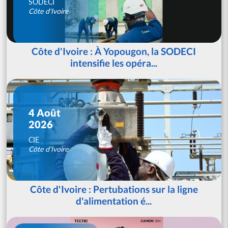
SODECI
Côte d'Ivoire
Côte d'Ivoire : À Yopougon, la SODECI
intensifie les opéra...
4 Août
2026
CIE
Côte d'Ivoire
Côte d'Ivoire : Pertubations sur la ligne
d'alimentation é...