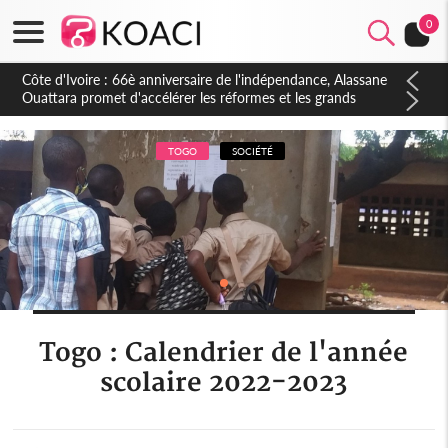
0
Côte d'Ivoire : À Abidjan, Amadou Oury Bah admire le modèle
ivoirien et veut s'en inspirer pour accélérer le développement
de la Guinée
TOGO
SOCIÉTÉ
Togo : Calendrier de l'année
scolaire 2022-2023