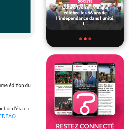
SOCIÉTÉ
Côte d'Ivoire : Méagui
SOCIÉTÉ
voire : Concours
célèbre les 66 ans de
6, les résultats
l'indépendance dans l'unité,
bilité (1er tou...
l...
sième édition du
r but d’établir
EDEAO
RESTEZ CONNECTÉ