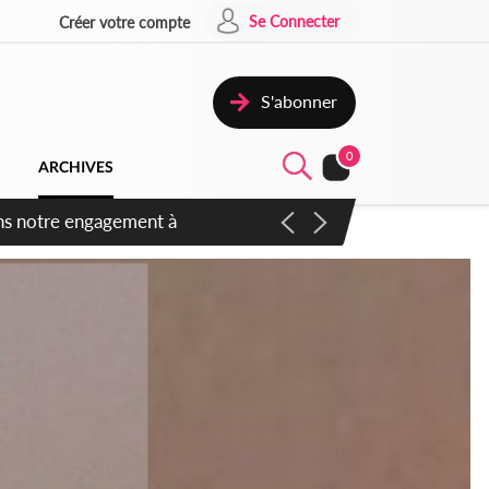
Se Connecter
Créer votre compte
S'abonner
0
ARCHIVES
 des amendements, un exclu