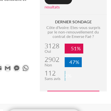
resultats
DERNIER SONDAGE
Côte d'Ivoire: Etes-vous surpris
par le non-renouvellement du
contrat de Emerse Faé ?
3128
51%
Oui
2902
47%
Non
k
tter
Email
Gmail
Messenger
WhatsApp
112
2%
Sans avis