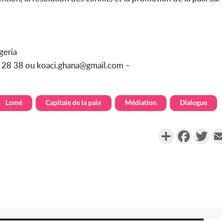
geria
95 28 38 ou koaci.ghana@gmail.com –
Lomé
Capitale de la paix
Médiation
Dialogue
Partager
Faceboo
Twi