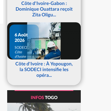
d'Ivoire
Côte d'Ivoire-Gabon :
Dominique Ouattara reçoit
Zita Oligu...
6 Août
2026
SODECI
Côte
d'Ivoire
Côte d'Ivoire : À Yopougon,
la SODECI intensifie les
opéra...
INFOS
TOGO