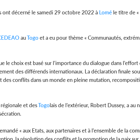
ts ont décerné le samedi 29 octobre 2022 à
Lomé
le titre de «
CEDEAO
au
Togo
et a eu pour thème « Communautés, extrémi
e le choix est basé sur l’importance du dialogue dans l’effort
lement des différends internationaux. La déclaration finale soul
nt des conflits dans un monde en pleine mutation, recompositi
n régionale et des
Togo
lais de l’extérieur, Robert Dussey, a au
sécration.
demandé « aux Etats, aux partenaires et à l’ensemble de la c
ntion, la résolution des conflits et la promotion de la paix sur