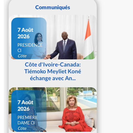
Communiqués
7 Août
2026
PRESIDENCE
CI
Côte
d'Ivoire
Côte d'Ivoire-Canada:
Tiémoko Meyliet Koné
échange avec An...
7 Août
2026
PREMIERE
DAME CI
Côte