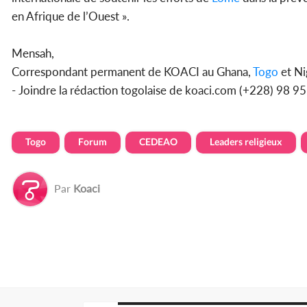
en Afrique de l’Ouest ».
Mensah,
Correspondant permanent de KOACI au Ghana,
Togo
et Ni
- Joindre la rédaction togolaise de koaci.com (+228) 98 
Togo
Forum
CEDEAO
Leaders religieux
Par
Koaci