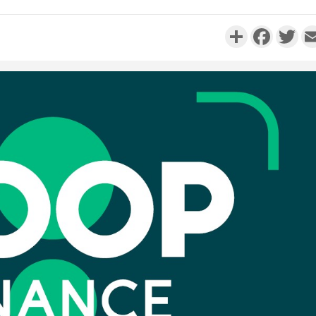
Partager
Faceboo
Twi
Côte d'
résidue
sociétés
Côte d'Iv
Abidjan
partenaria