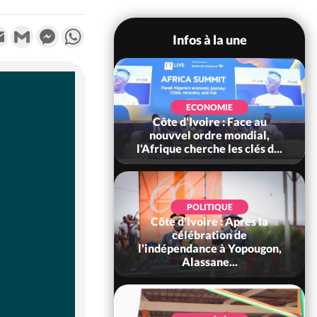
k
tter
Email
Gmail
Messenger
WhatsApp
Infos à la une
SOCIÉTÉ
Ivoire : Stocks
ECONOMIE
ls de cacao, des
Côte d'Ivoire : Face au
 coopératives et
nouvvel ordre mondial,
ach...
l'Afrique cherche les clés d...
POLITIQUE
Côte d'Ivoire : Après la
POLITIQUE
oire : Diplomatie,
célébration de
 consolide ses
l'indépendance à Yopougon,
ts avec New Del...
Alassane...