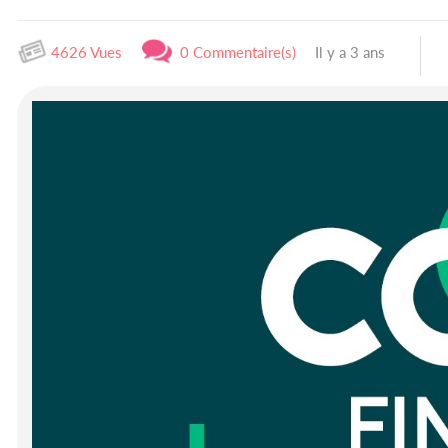
4626 Vues
0 Commentaire(s)
Il y a 3 ans