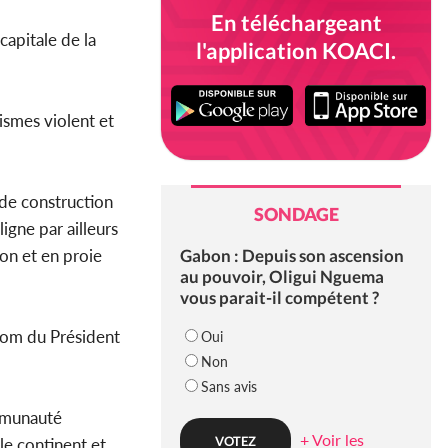
En téléchargeant
 capitale de la
l'application KOACI.
smes violent et
 de construction
SONDAGE
igne par ailleurs
Gabon : Depuis son ascension
on et en proie
au pouvoir, Oligui Nguema
vous parait-il compétent ?
 nom du Président
Oui
Non
Sans avis
ommunauté
+ Voir les
 le continent et