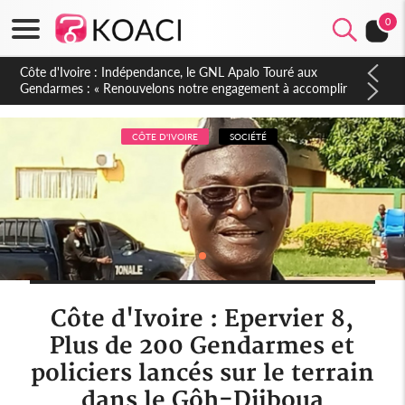
0
Sierra Leone : Un projet de réforme constitutionnelle en
gestation, points clés des amendements, un exclu d'avance
CÔTE D'IVOIRE
SOCIÉTÉ
Côte d'Ivoire : Epervier 8,
Plus de 200 Gendarmes et
policiers lancés sur le terrain
dans le Gôh-Djiboua