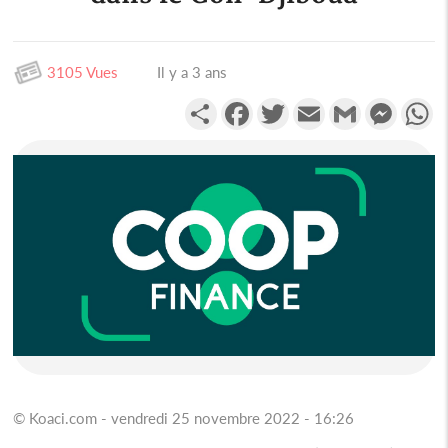
3105 Vues
Il y a 3 ans
Partager
Facebook
Twitter
Email
Gmail
Messen
W
© Koaci.com - vendredi 25 novembre 2022 - 16:26