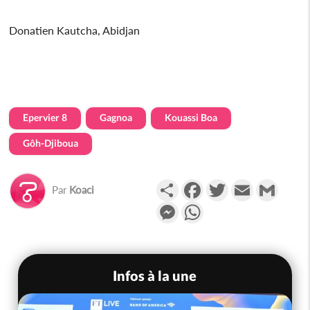
Donatien Kautcha, Abidjan
Epervier 8
Gagnoa
Kouassi Boa
Gôh-Djiboua
Partager
Facebook
Twitter
Email
Gmail
Par
Koaci
Messenger
WhatsApp
Infos à la une