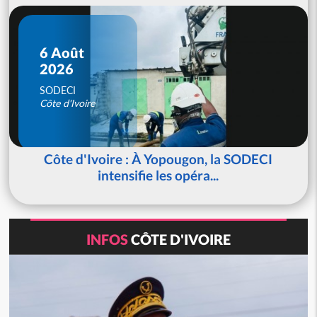
6 Août
2026
SODECI
Côte d'Ivoire
Côte d'Ivoire : À Yopougon, la SODECI
intensifie les opéra...
INFOS
CÔTE D'IVOIRE