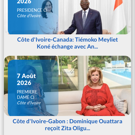
2026
PRESIDENCE CI
Côte d'Ivoire
Côte d'Ivoire-Canada: Tiémoko Meyliet
Koné échange avec An...
7 Août
2026
PREMIERE
DAME CI
Côte d'Ivoire
Côte d'Ivoire-Gabon : Dominique Ouattara
reçoit Zita Oligu...