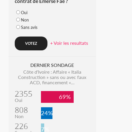
contrat de Emerse Faé ?
Oui
Non
Sans avis
+ Voir les resultats
DERNIER SONDAGE
Côte d'Ivoire : Affaire « Italia
Construction » sans ou avec faux
ACD, financement «...
2355
69%
Oui
808
24%
Non
226
7%