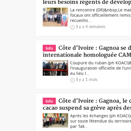
leurs besoins régents de dével
La rencontre (DR)&nbsp;Le mard
focaux ont officiellement remi
recueillis...
il y a 4 semaines
Côte d'Ivoire : Gagnoa se 
Info
internationale homologuée CA
Coupure du ruban (ph KOACI)&n
l’inauguration officielle de l’u
eu lieu l...
il y a 1 mois
Côte d'Ivoire : Gagnoa, le 
Info
cacao suspend sa grève après de
Après les échanges (ph KOACI)&
sur toute l’étendue du territoi
par Tak...