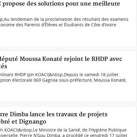
I propose des solutions pour une meilleure
;Au lendemain de la proclamation des résultats des examens
utonome des Parents d’Élèves et Étudiants de Côte d’Ivoire
 député Moussa Konaté rejoint le RHDP avec
tés
litant RHDP (ph KOACI)&nbsp;Depuis le samedi 18 juillet
ription électorale 069 Gagnoa sous-préfecture, Moussa Konaté,
erre Dimba lance les travaux de projets
ébré et Dignango
(ph KOACI)&nbsp;Le Ministre de la Santé, de l’Hygiène Publique
iverselle, Pierre N’Gou Dimba, a procédé ce vendredi 17 juillet