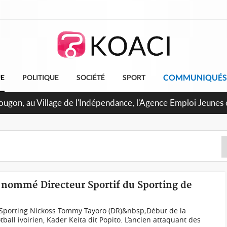
COMMUNIQUÉS
UE
POLITIQUE
SOCIÉTÉ
SPORT
U de Treichville, après la fronde, les agents contractuels obti
arriérés du SMIG 2023
a nommé Directeur Sportif du Sporting de
u Sporting Nickoss Tommy Tayoro (DR)&nbsp;Début de la
tball ivoirien, Kader Keita dit Popito. L’ancien attaquant des