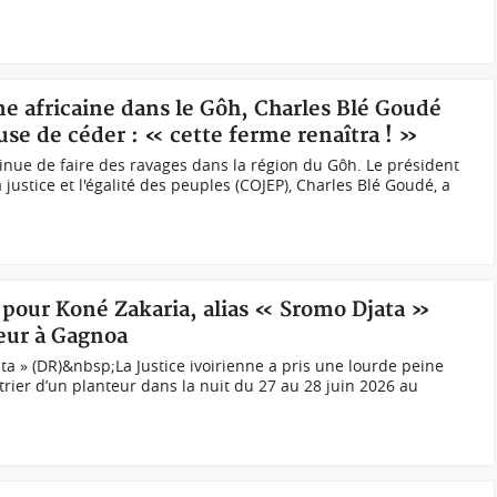
ine africaine dans le Gôh, Charles Blé Goudé
use de céder : « cette ferme renaîtra ! »
tinue de faire des ravages dans la région du Gôh. Le président
justice et l'égalité des peuples (COJEP), Charles Blé Goudé, a
ie pour Koné Zakaria, alias « Sromo Djata »
eur à Gagnoa
ta » (DR)&nbsp;La Justice ivoirienne a pris une lourde peine
trier d’un planteur dans la nuit du 27 au 28 juin 2026 au