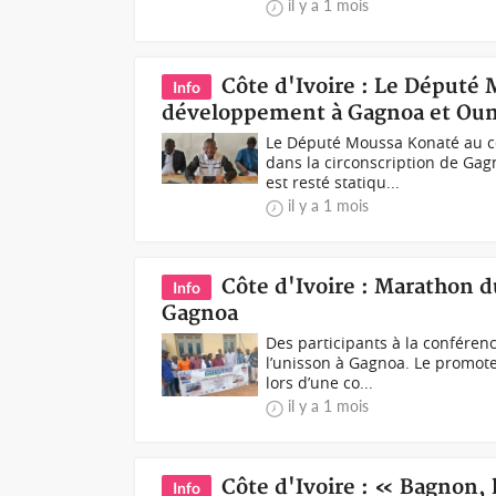
il y a 1 mois
Côte d'Ivoire : Le Député 
Info
développement à Gagnoa et Oumé
Le Député Moussa Konaté au c
dans la circonscription de Ga
est resté statiqu...
il y a 1 mois
Côte d'Ivoire : Marathon du
Info
Gagnoa
Des participants à la conférenc
l’unisson à Gagnoa. Le promote
lors d’une co...
il y a 1 mois
Côte d'Ivoire : « Bagnon,
Info