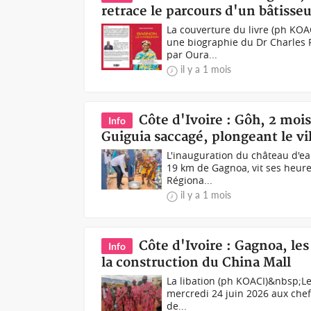
retrace le parcours d'un bâtisse
La couverture du livre (ph KOA
une biographie du Dr Charles 
par Oura...
il y a 1 mois
Côte d'Ivoire : Gôh, 2 moi
Info
Guiguia saccagé, plongeant le vil
L'inauguration du château d'ea
19 km de Gagnoa, vit ses heure
Régiona...
il y a 1 mois
Côte d'Ivoire : Gagnoa, les
Info
la construction du China Mall
La libation (ph KOACI)&nbsp;Le
mercredi 24 juin 2026 aux chefs 
de...