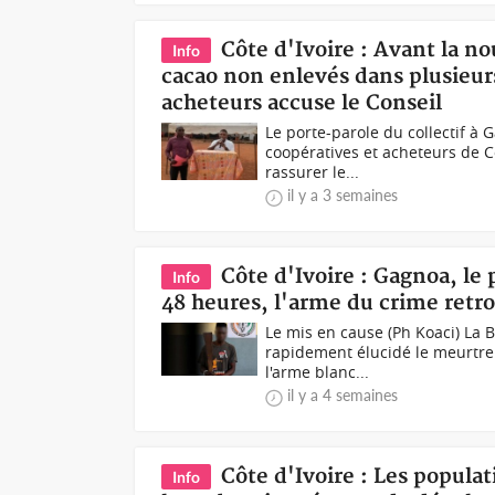
Côte d'Ivoire : Avant la n
Info
cacao non enlevés dans plusieurs 
acheteurs accuse le Conseil
Le porte-parole du collectif à
coopératives et acheteurs de Cô
rassurer le...
il y a 3 semaines
Côte d'Ivoire : Gagnoa, le
Info
48 heures, l'arme du crime retr
Le mis en cause (Ph Koaci) La 
rapidement élucidé le meurtre 
l'arme blanc...
il y a 4 semaines
Côte d'Ivoire : Les popul
Info