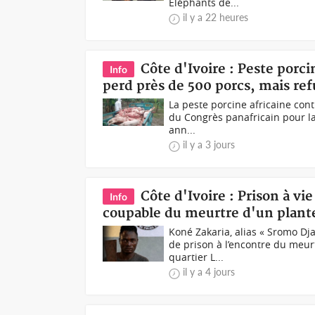
Eléphants de...
il y a 22 heures
Côte d'Ivoire : Peste porc
Info
perd près de 500 porcs, mais ref
La peste porcine africaine con
du Congrès panafricain pour la 
ann...
il y a 3 jours
Côte d'Ivoire : Prison à v
Info
coupable du meurtre d'un plant
Koné Zakaria, alias « Sromo Dja
de prison à l’encontre du meur
quartier L...
il y a 4 jours