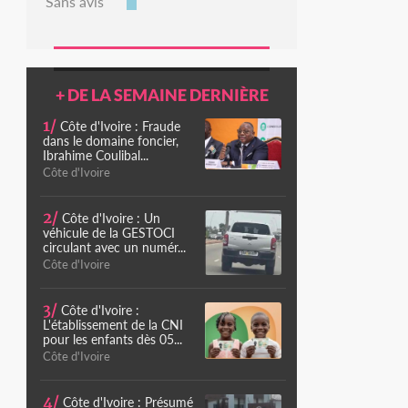
Sans avis
+ DE LA SEMAINE DERNIÈRE
1/
Côte d'Ivoire : Fraude
dans le domaine foncier,
Ibrahime Coulibal...
Côte d'Ivoire
2/
Côte d'Ivoire : Un
véhicule de la GESTOCI
circulant avec un numér...
Côte d'Ivoire
3/
Côte d'Ivoire :
L'établissement de la CNI
pour les enfants dès 05...
Côte d'Ivoire
4/
Côte d'Ivoire : Présumé