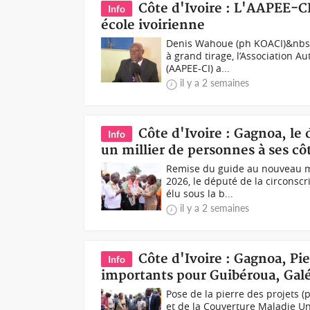
Côte d'Ivoire : L'AAPEE-C
Info
école ivoirienne
Denis Wahoue (ph KOACI)&nbsp
à grand tirage, l’Association A
(AAPEE-CI) a...
il y a 2 semaines
Côte d'Ivoire : Gagnoa, le
Info
un millier de personnes à ses cô
Remise du guide au nouveau mi
2026, le député de la circonsc
élu sous la b...
il y a 2 semaines
Côte d'Ivoire : Gagnoa, Pi
Info
importants pour Guibéroua, Gal
Pose de la pierre des projets 
et de la Couverture Maladie Un