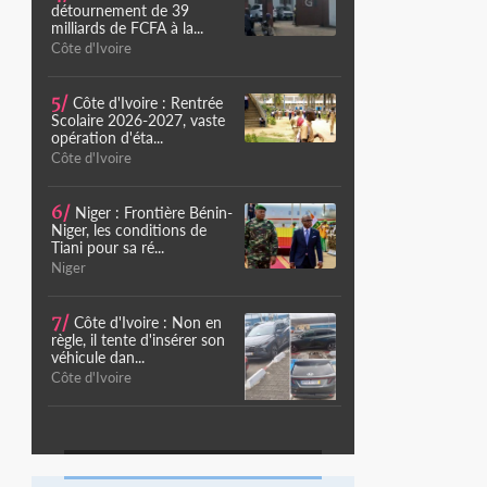
détournement de 39
milliards de FCFA à la...
Côte d'Ivoire
5/
Côte d'Ivoire : Rentrée
Scolaire 2026-2027, vaste
opération d'éta...
Côte d'Ivoire
6/
Niger : Frontière Bénin-
Niger, les conditions de
Tiani pour sa ré...
Niger
7/
Côte d'Ivoire : Non en
règle, il tente d'insérer son
véhicule dan...
Côte d'Ivoire