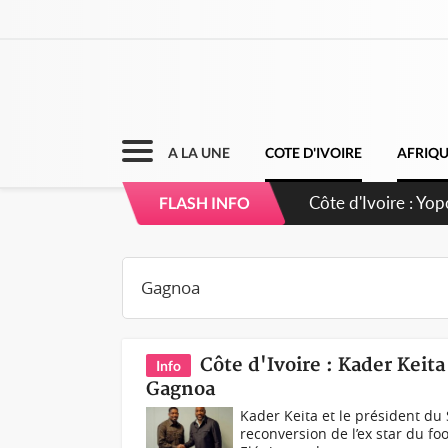
A LA UNE
COTE D'IVOIRE
AFRIQ
Côte d'Ivoire : CH
FLASH INFO
direction sur les 
Côte d'Ivoire : Kader Keit
Info
Gagnoa
Kader Keita et le président d
reconversion de l’ex star du foo