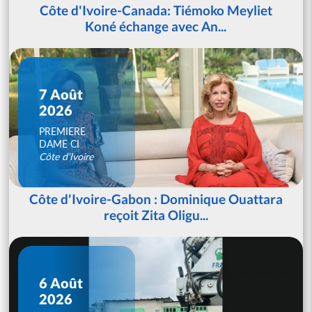
Côte d'Ivoire-Canada: Tiémoko Meyliet
Koné échange avec An...
7 Août
2026
PREMIERE
DAME CI
Côte d'Ivoire
Côte d'Ivoire-Gabon : Dominique Ouattara
reçoit Zita Oligu...
6 Août
2026