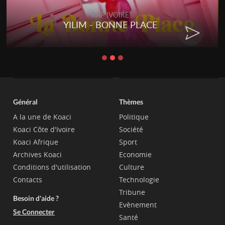
RAP IVOIRE
YILIM - BONNE PLACE
Général
Thèmes
A la une de Koaci
Politique
Koaci Côte d'Ivoire
Société
Koaci Afrique
Sport
Archives Koaci
Economie
Conditions d'utilisation
Culture
Contacts
Technologie
Tribune
Besoin d'aide ?
Evènement
Se Connecter
Santé