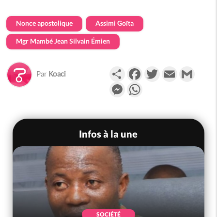
Nonce apostolique
Assimi Goïta
Mgr Mambé Jean Silvain Émien
Partager
Facebook
Twitter
Email
Gmail
Par
Koaci
Messenger
WhatsApp
Infos à la une
SOCIÉTÉ