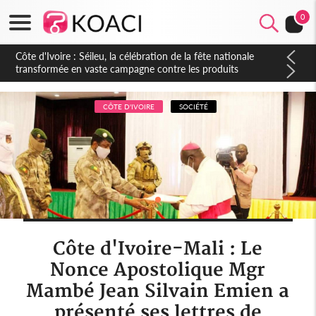
0
Côte d'Ivoire : Séileu, la célébration de la fête nationale
transformée en vaste campagne contre les produits
dépigmentants dangereux
CÔTE D'IVOIRE
SOCIÉTÉ
Côte d'Ivoire-Mali : Le
Nonce Apostolique Mgr
Mambé Jean Silvain Emien a
présenté ses lettres de