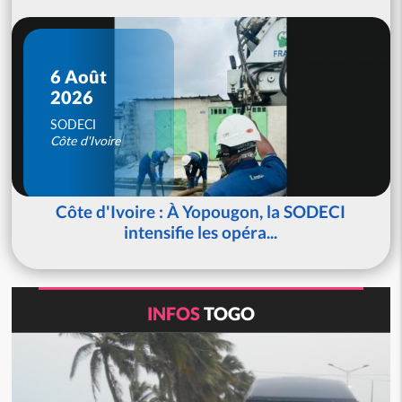
6 Août
2026
SODECI
Côte d'Ivoire
Côte d'Ivoire : À Yopougon, la SODECI
intensifie les opéra...
INFOS
TOGO