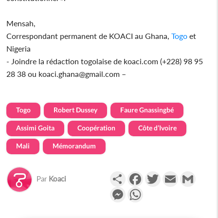
Mensah,
Correspondant permanent de KOACI au Ghana,
Togo
et
Nigeria
- Joindre la rédaction togolaise de koaci.com (+228) 98 95
28 38 ou koaci.ghana@gmail.com –
Togo
Robert Dussey
Faure Gnassingbé
Assimi Goita
Coopération
Côte d’Ivoire
Mali
Mémorandum
Partager
Facebook
Twitter
Email
Gmail
Par
Koaci
Messenger
WhatsApp