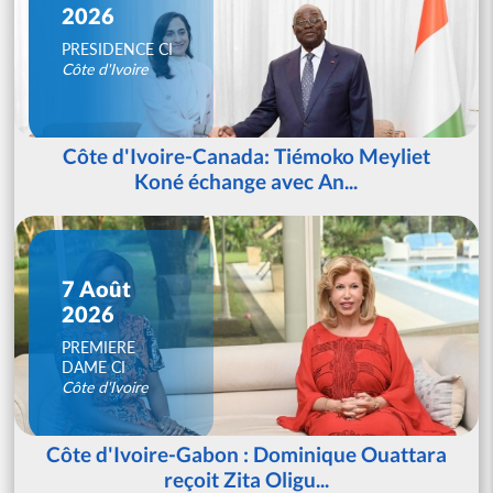
2026
PRESIDENCE CI
Côte d'Ivoire
Côte d'Ivoire-Canada: Tiémoko Meyliet
Koné échange avec An...
7 Août
2026
PREMIERE
DAME CI
Côte d'Ivoire
Côte d'Ivoire-Gabon : Dominique Ouattara
reçoit Zita Oligu...