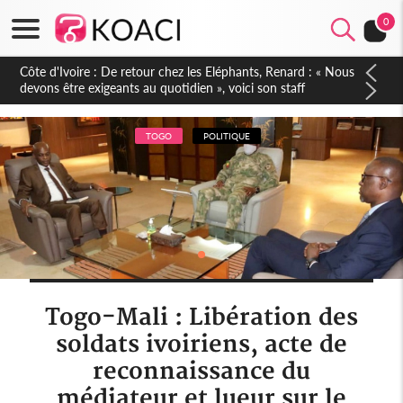
0
Côte d'Ivoire : 66e anniversaire de l'Indépendance, les Forces
de Défense et de Sécurité affichent leur puissance et
réaffirment leur engagement envers la Nation
TOGO
POLITIQUE
Togo-Mali : Libération des
soldats ivoiriens, acte de
reconnaissance du
médiateur et lueur sur le