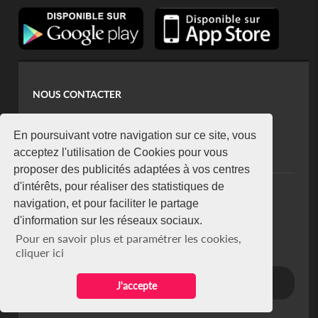
NOUS CONTACTER
contact@koaci.com
koaci@yahoo.fr
En poursuivant votre navigation sur ce site, vous
+225 07 08 85 52 93
acceptez l'utilisation de Cookies pour vous
proposer des publicités adaptées à vos centres
d'intérêts, pour réaliser des statistiques de
NEWSLETTER
navigation, et pour faciliter le partage
Restez connecté via notre newsletter
d'information sur les réseaux sociaux.
S'abonner
Pour en savoir plus et paramétrer les cookies,
Se désabonner
cliquer ici
J'accepte