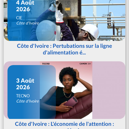
4 Août
2026
CIE
Côte d'Ivoire
Côte d'Ivoire : Pertubations sur la ligne
d'alimentation é...
3 Août
2026
TECNO
Côte d'Ivoire
Côte d'Ivoire : L'économie de l'attention :