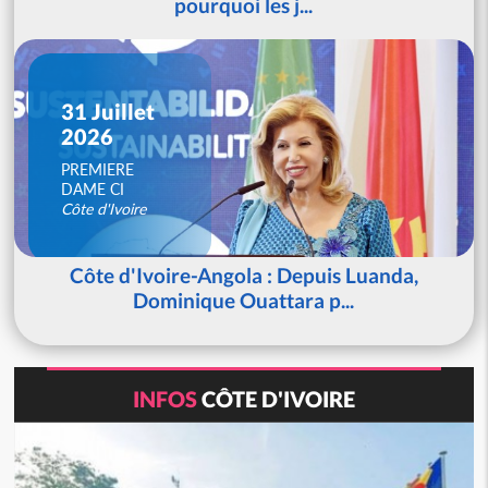
pourquoi les j...
31 Juillet
2026
PREMIERE
DAME CI
Côte d'Ivoire
Côte d'Ivoire-Angola : Depuis Luanda,
Dominique Ouattara p...
INFOS
CÔTE D'IVOIRE