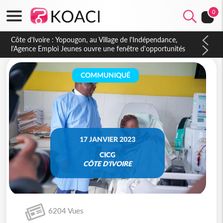
0
Côte d'Ivoire : CHU de Treichville, après la fronde, les agents
contractuels obtiennent un accord avec la direction sur les
arriérés du SMIG 2023
COMMUNIQUÉ
17 JANVIER 2023
CICG
CÔTE D'IVOIRE
6204 Vues