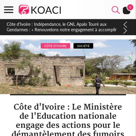
0
Sierra Leone : Un projet de réforme constitutionnelle en
gestation, points clés des amendements, un exclu d'avance
CÔTE D'IVOIRE
SOCIÉTÉ
Côte d'Ivoire : Le Ministère
de l'Education nationale
engage des actions pour le
démantèlement des fumoirs