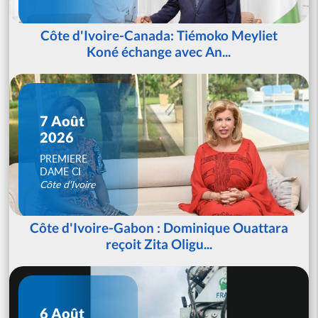
Côte d'Ivoire-Canada: Tiémoko Meyliet
Koné échange avec An...
7 Août
2026
PREMIERE
DAME CI
Côte d'Ivoire
Côte d'Ivoire-Gabon : Dominique Ouattara
reçoit Zita Oligu...
6 Août