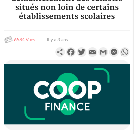
situés non loin de certains
établissements scolaires
6584 Vues
Il y a 3 ans
Partager
Facebook
Twitter
Email
Gmail
Messen
W