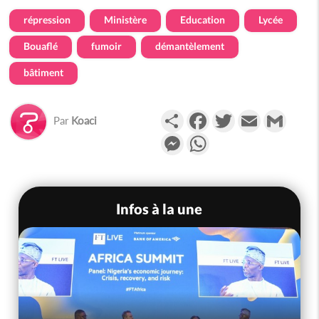
répression
Ministère
Education
Lycée
Bouaflé
fumoir
démantèlement
bâtiment
Partager
Facebook
Twitter
Email
Gmail
Par
Koaci
Messenger
WhatsApp
Infos à la une