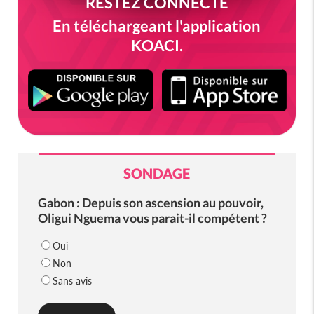
RESTEZ CONNECTÉ
En téléchargeant l'application
KOACI.
SONDAGE
Gabon : Depuis son ascension au pouvoir,
Oligui Nguema vous parait-il compétent ?
Oui
Non
Sans avis