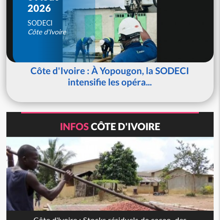
2026
SODECI
Côte d'Ivoire
Côte d'Ivoire : À Yopougon, la SODECI
intensifie les opéra...
INFOS
CÔTE D'IVOIRE
Côte d'Ivoire : Stocks résiduels de cacao, des