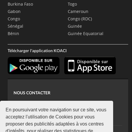
Burkina Faso
Togo
Gabon
Cameroun
Congo
Congo (RDC)
Sénégal
Guinée
Bénin
Guinée Equatorial
Télécharger l'application KOACI
NOUS CONTACTER
contact@koaci.com
koaci@yahoo.fr
En poursuivant votre navigation sur ce site, vous
+225 07 08 85 52 93
acceptez l'utilisation de Cookies pour vous
proposer des publicités adaptées à vos centres
d'intérêts, pour réaliser des statistiques de