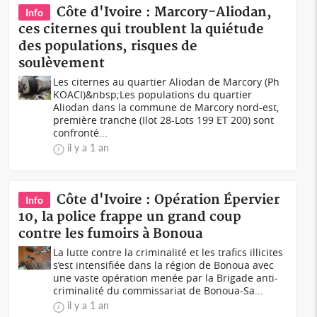
Côte d'Ivoire : Marcory-Aliodan,
Info
ces citernes qui troublent la quiétude
des populations, risques de
soulèvement
Les citernes au quartier Aliodan de Marcory (Ph
KOACI)&nbsp;Les populations du quartier
Aliodan dans la commune de Marcory nord-est,
première tranche (Ilot 28-Lots 199 ET 200) sont
confronté...
il y a 1 an
Côte d'Ivoire : Opération Épervier
Info
10, la police frappe un grand coup
contre les fumoirs à Bonoua
La lutte contre la criminalité et les trafics illicites
s’est intensifiée dans la région de Bonoua avec
une vaste opération menée par la Brigade anti-
criminalité du commissariat de Bonoua-Sa...
il y a 1 an