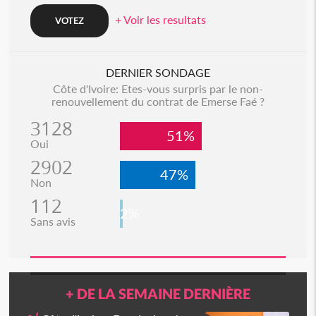
+ Voir les resultats
DERNIER SONDAGE
Côte d'Ivoire: Etes-vous surpris par le non-
renouvellement du contrat de Emerse Faé ?
3128
51%
Oui
2902
47%
Non
112
2%
Sans avis
+ DE LA SEMAINE DERNIÈRE