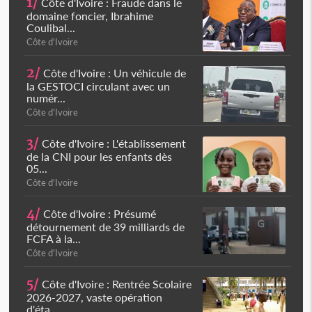
1/
Côte d'Ivoire : Fraude dans le
domaine foncier, Ibrahime
Coulibal...
Côte d'Ivoire
2/
Côte d'Ivoire : Un véhicule de
la GESTOCI circulant avec un
numér...
Côte d'Ivoire
3/
Côte d'Ivoire : L'établissement
de la CNI pour les enfants dès
05...
Côte d'Ivoire
4/
Côte d'Ivoire : Présumé
détournement de 39 milliards de
FCFA à la...
Côte d'Ivoire
5/
Côte d'Ivoire : Rentrée Scolaire
2026-2027, vaste opération
d'éta...