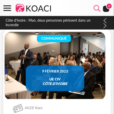
0
Côte d'Ivoire : Séileu, la célébration de la fête nationale
transformée en vaste campagne contre les produits
dépigmentants dangereux
COMMUNIQUÉ
9 FÉVRIER 2023
UE CIV
CÔTE D'IVOIRE
4628 Vues