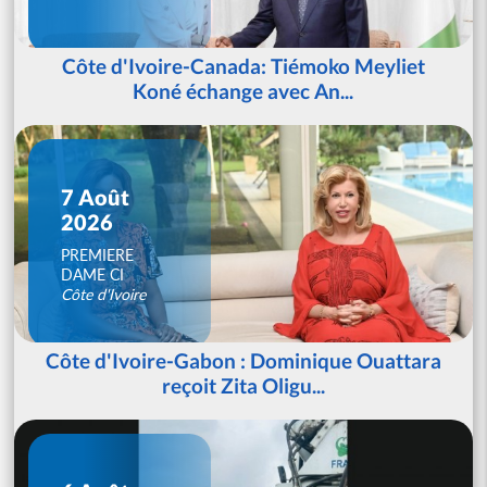
Côte d'Ivoire-Canada: Tiémoko Meyliet
Koné échange avec An...
7 Août
2026
PREMIERE
DAME CI
Côte d'Ivoire
Côte d'Ivoire-Gabon : Dominique Ouattara
reçoit Zita Oligu...