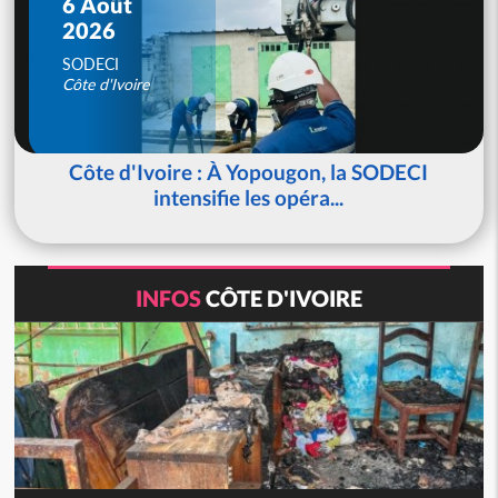
6 Août
2026
SODECI
Côte d'Ivoire
Côte d'Ivoire : À Yopougon, la SODECI
intensifie les opéra...
INFOS
CÔTE D'IVOIRE