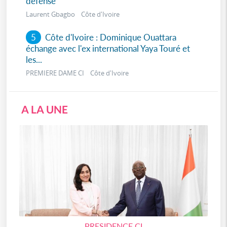
défense
Laurent Gbagbo Côte d'Ivoire
5
Côte d'Ivoire : Dominique Ouattara
échange avec l'ex international Yaya Touré et
les...
PREMIERE DAME CI Côte d'Ivoire
A LA UNE
PRESIDENCE CI