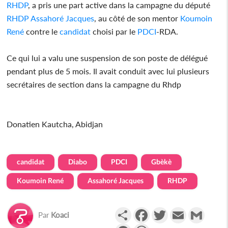
RHDP
, a pris une part active dans la campagne du député
RHDP
Assahoré Jacques
, au côté de son mentor
Koumoin
René
contre le
candidat
choisi par le
PDCI
-RDA.
Ce qui lui a valu une suspension de son poste de délégué
pendant plus de 5 mois. Il avait conduit avec lui plusieurs
secrétaires de section dans la campagne du Rhdp
Donatien Kautcha, Abidjan
candidat
Diabo
PDCI
Gbèkè
Koumoin René
Assahoré Jacques
RHDP
Partager
Facebook
Twitter
Email
Gmail
Par
Koaci
Messenger
WhatsApp