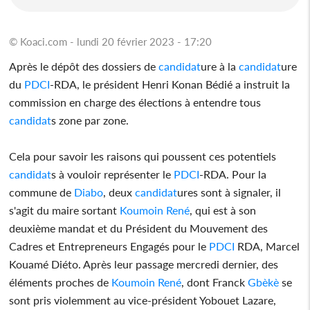
© Koaci.com - lundi 20 février 2023 - 17:20
Après le dépôt des dossiers de
candidat
ure à la
candidat
ure
du
PDCI
-RDA, le président Henri Konan Bédié a instruit la
commission en charge des élections à entendre tous
candidat
s zone par zone.
Cela pour savoir les raisons qui poussent ces potentiels
candidat
s à vouloir représenter le
PDCI
-RDA. Pour la
commune de
Diabo
, deux
candidat
ures sont à signaler, il
s'agit du maire sortant
Koumoin René
, qui est à son
deuxième mandat et du Président du Mouvement des
Cadres et Entrepreneurs Engagés pour le
PDCI
RDA, Marcel
Kouamé Diéto. Après leur passage mercredi dernier, des
éléments proches de
Koumoin René
, dont Franck
Gbèkè
se
sont pris violemment au vice-président Yobouet Lazare,