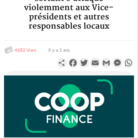
violemment aux Vice-
présidents et autres
responsables locaux
4682 Vues
Il y a 3 ans
Partager
Facebook
Twitter
Email
Gmail
Messen
W