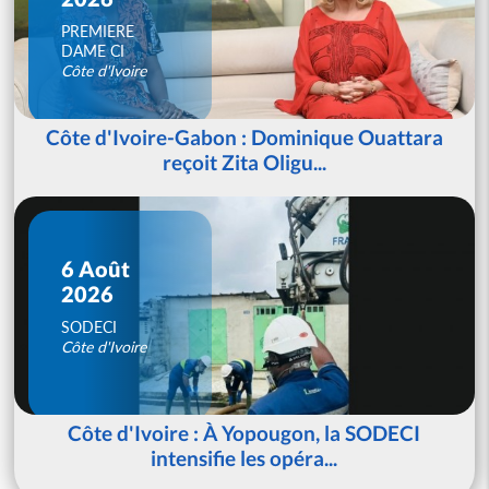
PREMIERE
DAME CI
Côte d'Ivoire
Côte d'Ivoire-Gabon : Dominique Ouattara
reçoit Zita Oligu...
6 Août
2026
SODECI
Côte d'Ivoire
Côte d'Ivoire : À Yopougon, la SODECI
intensifie les opéra...