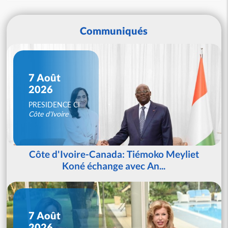
Communiqués
7 Août
2026
PRESIDENCE CI
Côte d'Ivoire
Côte d'Ivoire-Canada: Tiémoko Meyliet
Koné échange avec An...
7 Août
2026