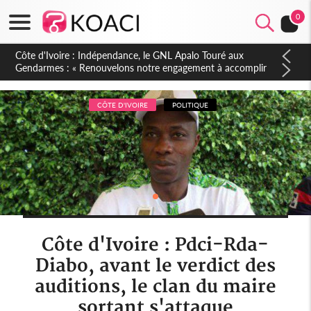
0
Sierra Leone : Un projet de réforme constitutionnelle en
gestation, points clés des amendements, un exclu d'avance
CÔTE D'IVOIRE
POLITIQUE
Côte d'Ivoire : Pdci-Rda-
Diabo, avant le verdict des
auditions, le clan du maire
sortant s'attaque