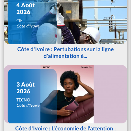
4 Août
2026
CIE
Côte d'Ivoire
Côte d'Ivoire : Pertubations sur la ligne
d'alimentation é...
3 Août
2026
TECNO
Côte d'Ivoire
Côte d'Ivoire : L'économie de l'attention :