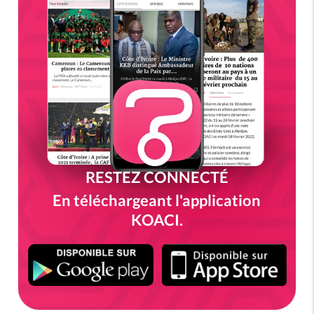
RESTEZ CONNECTÉ
En téléchargeant l'application
KOACI.