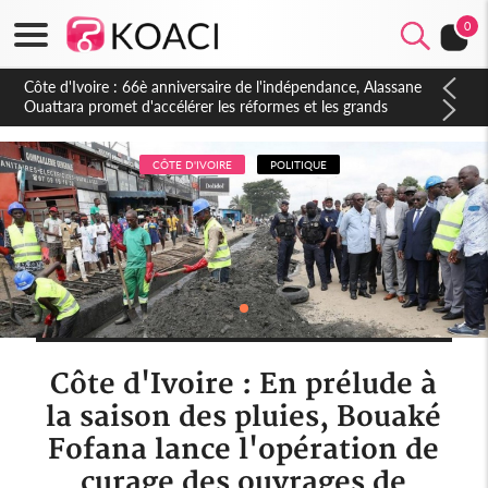
0
Côte d'Ivoire : À Abidjan, Amadou Oury Bah admire le modèle
ivoirien et veut s'en inspirer pour accélérer le développement
de la Guinée
CÔTE D'IVOIRE
POLITIQUE
Côte d'Ivoire : En prélude à
la saison des pluies, Bouaké
Fofana lance l'opération de
curage des ouvrages de