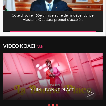
Côte d'Ivoire : 66è anniversaire de l'indépendance,
Alassane Ouattara promet d'accélé...
VIDEO KOACI
Voir+
RAP IVOIRE
YILIM - BONNE PLACE
RENAR