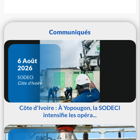
Communiqués
6 Août
2026
SODECI
Côte d'Ivoire
Côte d'Ivoire : À Yopougon, la SODECI
intensifie les opéra...