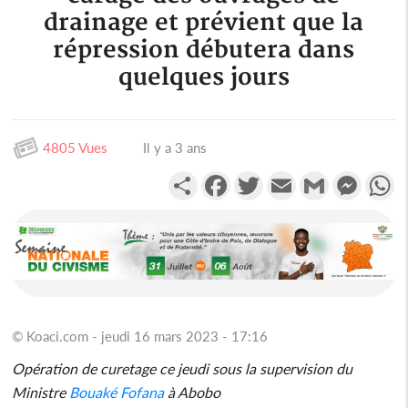
drainage et prévient que la
répression débutera dans
quelques jours
4805 Vues
Il y a 3 ans
Partager
Facebook
Twitter
Email
Gmail
Messen
W
© Koaci.com - jeudi 16 mars 2023 - 17:16
Opération de curetage ce jeudi sous la supervision du
Ministre
Bouaké Fofana
à Abobo