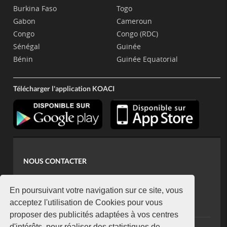
Burkina Faso
Togo
Gabon
Cameroun
Congo
Congo (RDC)
Sénégal
Guinée
Bénin
Guinée Equatorial
Télécharger l'application KOACI
NOUS CONTACTER
contact@koaci.com
koaci@yahoo.fr
En poursuivant votre navigation sur ce site, vous
+225 07 08 85 52 93
acceptez l'utilisation de Cookies pour vous
proposer des publicités adaptées à vos centres
d'intérêts, pour réaliser des statistiques de