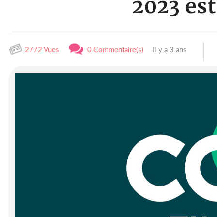
2023 est
2772 Vues
0 Commentaire(s)
Il y a 3 ans