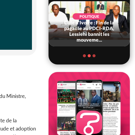
POLITIQUE
Côte d'Ivoire : Fin de la
POLITIQUE
re : Fête nationale,
pagaille au PDCI-RDA,
Ouattara accorde
Lessiehi bannit les
âce à 4 661...
mouveme...
du Ministre,
te de la
étude et adoption