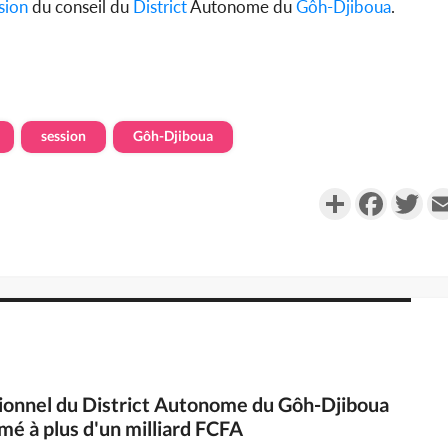
sion
du conseil du
District
Autonome du
Gôh-Djiboua
.
session
Gôh-Djiboua
Partager
Faceboo
Twi
isionnel du District Autonome du Gôh-Djiboua
mé à plus d'un milliard FCFA