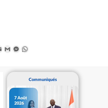
k
tter
Email
Gmail
Messenger
WhatsApp
Communiqués
7 Août
2026