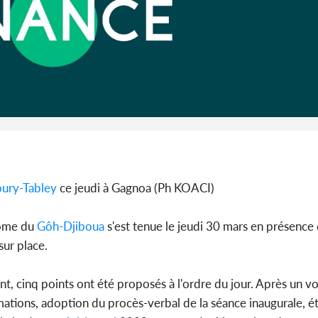
Côte d'Ivoi
Alassane 
la gr
ury-Tabley
ce jeudi à Gagnoa (Ph KOACI)
ome du
Gôh-Djiboua
s'est tenue le jeudi 30 mars en présence 
sur place.
, cinq points ont été proposés à l'ordre du jour. Après un vo
mations, adoption du procès-verbal de la séance inaugurale, 