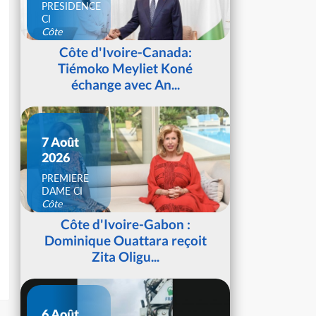
PRESIDENCE
CI
Côte
d'Ivoire
Côte d'Ivoire-Canada:
Tiémoko Meyliet Koné
échange avec An...
7 Août
2026
PREMIERE
DAME CI
Côte
d'Ivoire
Côte d'Ivoire-Gabon :
Dominique Ouattara reçoit
Zita Oligu...
6 Août