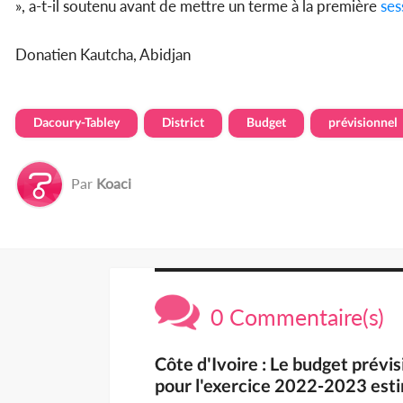
», a-t-il soutenu avant de mettre un terme à la première
ses
Donatien Kautcha, Abidjan
Dacoury-Tabley
District
Budget
prévisionnel
Par
Koaci
0 Commentaire(s)
Côte d'Ivoire : Le budget prév
pour l'exercice 2022-2023 esti