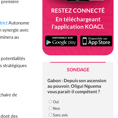
e première
RESTEZ CONNECTÉ
En téléchargeant
trict
Autonome
l'application KOACI.
en synergie avec
heminera au
 potentialités
s stratégiques
SONDAGE
Gabon : Depuis son ascension
au pouvoir, Oligui Nguema
vous parait-il compétent ?
chaire de
Oui
Non
Sans avis
 dont des