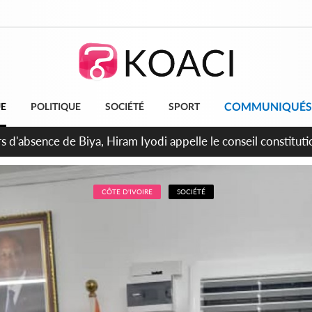
COMMUNIQUÉS
UE
POLITIQUE
SOCIÉTÉ
SPORT
n de la pagaille au PDCI-RDA, Lessiehi bannit les mouvements 
CÔTE D'IVOIRE
SOCIÉTÉ