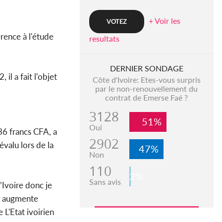
+ Voir les
érence à l'étude
resultats
DERNIER SONDAGE
il a fait l'objet
Côte d'Ivoire: Etes-vous surpris
par le non-renouvellement du
contrat de Emerse Faé ?
3128
51%
Oui
36 francs CFA, a
2902
révalu lors de la
47%
Non
110
2%
Sans avis
’Ivoire donc je
la augmente
 L'Etat ivoirien