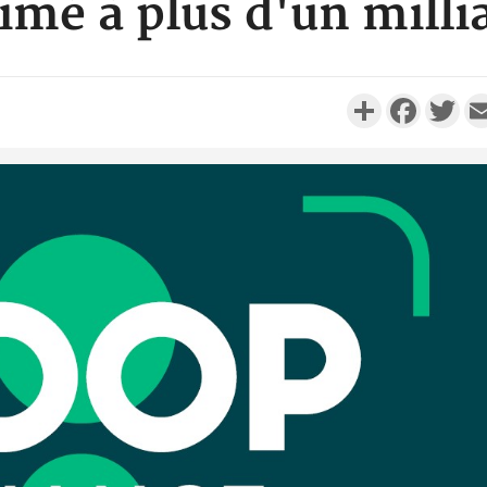
imé à plus d'un mill
Partager
Faceboo
Twi
Camero
d'absenc
Iyodi ap
Côte d'I
promet des
les dégu