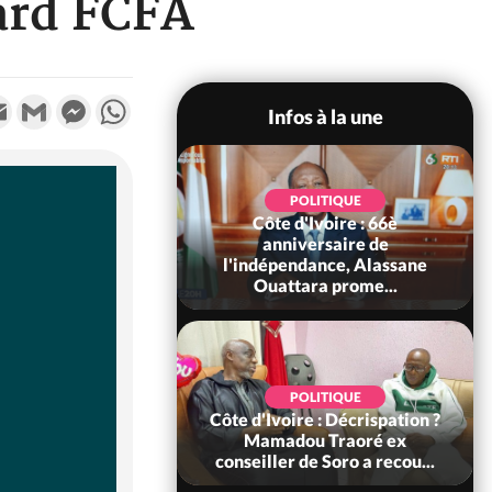
iard FCFA
k
tter
Email
Gmail
Messenger
WhatsApp
Infos à la une
POLITIQUE
POLITIQUE
un : 61 jours
Côte d'Ivoire : 66è
e de Biya, Hiram
anniversaire de
pelle le conseil
l'indépendance, Alassane
const...
Ouattara prome...
SOCIÉTÉ
POLITIQUE
voire : Ouattara
Côte d'Ivoire : Décrispation ?
 sanctions contre
Mamadou Traoré ex
erpissements i...
conseiller de Soro a recou...