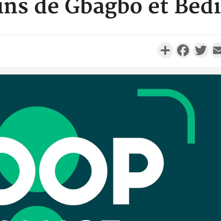
ns de Gbagbo et Béd
Partager
Faceboo
Twi
Camero
d'absenc
Iyodi ap
Côte d'I
promet des
les dégu