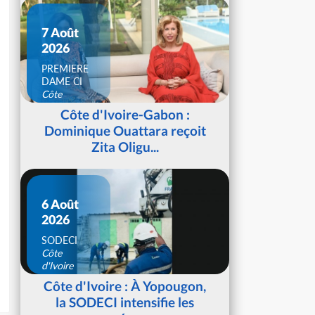
7 Août
2026
PREMIERE
DAME CI
Côte
d'Ivoire
Côte d'Ivoire-Gabon :
Dominique Ouattara reçoit
Zita Oligu...
6 Août
2026
SODECI
Côte
d'Ivoire
Côte d'Ivoire : À Yopougon,
la SODECI intensifie les