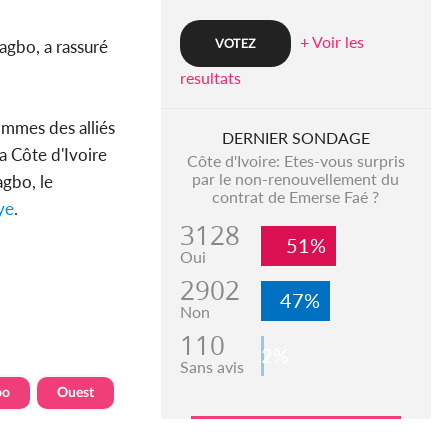
+ Voir les
agbo, a rassuré
resultats
sommes des alliés
DERNIER SONDAGE
a Côte d'Ivoire
Côte d'Ivoire: Etes-vous surpris
par le non-renouvellement du
agbo, le
contrat de Emerse Faé ?
ye
.
3128
51%
Oui
2902
47%
Non
110
2%
Sans avis
bo
Ouest