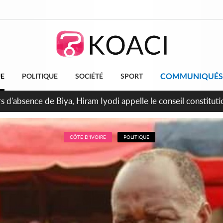
COMMUNIQUÉS
UE
POLITIQUE
SOCIÉTÉ
SPORT
n de la pagaille au PDCI-RDA, Lessiehi bannit les mouvements 
CÔTE D'IVOIRE
POLITIQUE