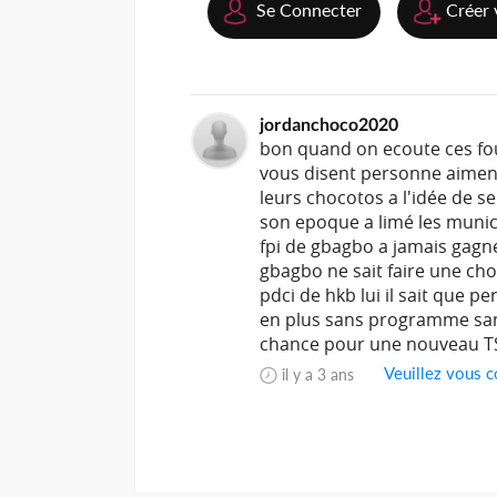
Se Connecter
Créer 
jordanchoco2020
bon quand on ecoute ces fou
vous disent personne aiment
leurs chocotos a l'idée de se
son epoque a limé les munici
fpi de gbagbo a jamais gagn
gbagbo ne sait faire une cho
pdci de hkb lui il sait que pe
en plus sans programme sans
chance pour une nouveau TS
Veuillez vous c
il y a 3 ans