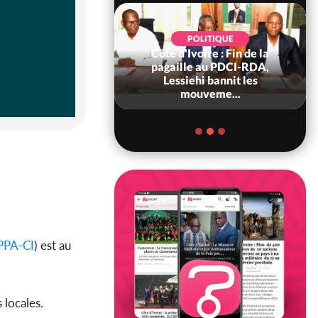
POLITIQUE
Côte d'Ivoire : Fin de la
POLITIQUE
re : Fête nationale,
pagaille au PDCI-RDA,
Ouattara accorde
Lessiehi bannit les
âce à 4 661...
mouveme...
PPA-CI
) est au
 locales.