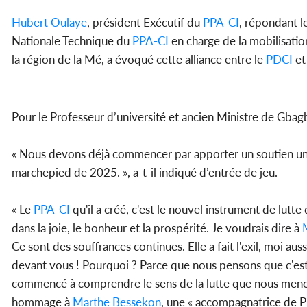
Hubert Oulaye
, président Exécutif du
PPA-CI
, répondant l
Nationale Technique du
PPA-CI
en charge de la mobilisatio
la région de la Mé, a évoqué cette alliance entre le
PDCI
et
Pour le Professeur d’université et ancien Ministre de Gbagbo
« Nous devons déjà commencer par apporter un soutien unita
marchepied de 2025. », a-t-il indiqué d’entrée de jeu.
« Le
PPA-CI
qu'il a créé, c'est le nouvel instrument de lutte
dans la joie, le bonheur et la prospérité. Je voudrais dire à
Ce sont des souffrances continues. Elle a fait l'exil, moi aussi, j'
devant vous ! Pourquoi ? Parce que nous pensons que c'est n
commencé à comprendre le sens de la lutte que nous menon
hommage à
Marthe Bessekon
, une « accompagnatrice de P