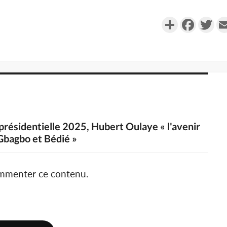
Partager
Faceboo
Twi
 présidentielle 2025, Hubert Oulaye « l'avenir
 Gbagbo et Bédié »
ommenter ce contenu.