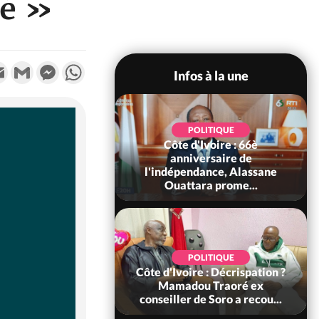
ié »
k
tter
Email
Gmail
Messenger
WhatsApp
Infos à la une
POLITIQUE
POLITIQUE
un : 61 jours
Côte d'Ivoire : 66è
e de Biya, Hiram
anniversaire de
pelle le conseil
l'indépendance, Alassane
const...
Ouattara prome...
SOCIÉTÉ
POLITIQUE
voire : Ouattara
Côte d'Ivoire : Décrispation ?
 sanctions contre
Mamadou Traoré ex
erpissements i...
conseiller de Soro a recou...