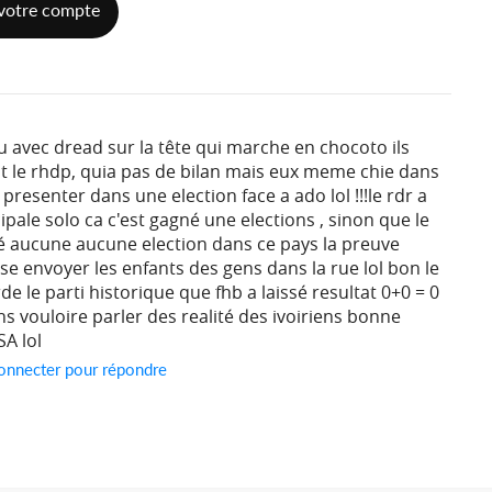
votre compte
 avec dread sur la tête qui marche en chocoto ils
 le rhdp, quia pas de bilan mais eux meme chie dans
 presenter dans une election face a ado lol !!!le rdr a
pale solo ca c'est gagné une elections , sinon que le
é aucune aucune election dans ce pays la preuve
se envoyer les enfants des gens dans la rue lol bon le
rde le parti historique que fhb a laissé resultat 0+0 = 0
 vouloire parler des realité des ivoiriens bonne
A lol
onnecter pour répondre