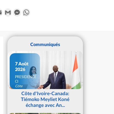
k
tter
Email
Gmail
Messenger
WhatsApp
Communiqués
7 Août
2026
PRESIDENCE
CI
Côte
d'Ivoire
Côte d'Ivoire-Canada:
Tiémoko Meyliet Koné
échange avec An...