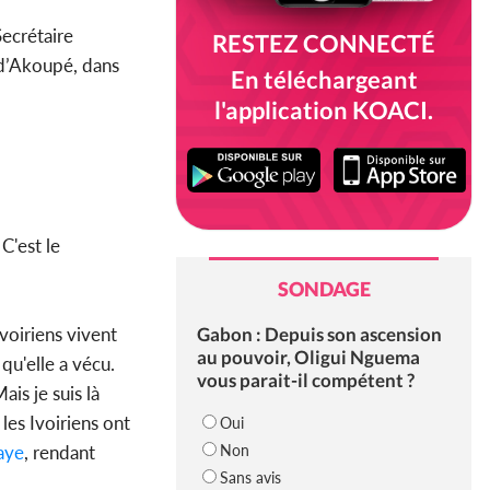
Secrétaire
RESTEZ CONNECTÉ
 d’Akoupé, dans
En téléchargeant
l'application KOACI.
C'est le
SONDAGE
Gabon : Depuis son ascension
Ivoiriens vivent
au pouvoir, Oligui Nguema
 qu'elle a vécu.
vous parait-il compétent ?
Mais je suis là
les Ivoiriens ont
Oui
Non
aye
, rendant
Sans avis