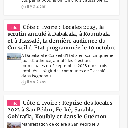
vus par la population. On choisit aussi bien...
il y a 2 ans
Côte d'Ivoire : Locales 2023, le
Info
scrutin annulé à Dabakala, à Koumbala
et à Tiassalé, la dernière audience du
Conseil d'État programmée le 10 octobre
A DabakalaLe Conseil d'État a en son cinquième
jour d'audience, annulé les élections
municipales du 2 septembre 2023 dans trois
localités. Il s'agit des communes de Tiassalé
dans l'Agneby Ti...
il y a 2 ans
Côte d'Ivoire : Reprise des locales
Info
2023 à San Pédro, Ferké, Sarahla,
Gohitafla, Kouibly et dans le Guémon
Manifestation de colère à San Pédro le 3