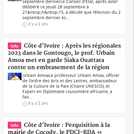
septembre dernierLe Conseil d'Etat, après avoir
délibéré ce jeudi 28 septembre à
21&nbsp;h&nbsp;15, a décidé que l'élection du 2
septembre dernier es...
il y a 2 ans
Côte d'Ivoire : Après les régionales
Info
2023 dans le Gontougo, le prof. Urbain
Amoa met en garde Siaka Ouattara
contre un embrasement de la région
Urbain AmoaLe professeur Urbain Amoa, officier
de l’ordre des Arts et des Lettres, ambassadeur
de la Culture de la Paix (Chaire UNESCO), et
Expert en Diplomatie coutumière africaine, a
fait...
il y a 2 ans
Côte d'Ivoire : Perquisition à la
Info
mairie de Cocody, le PDCI-RDA «