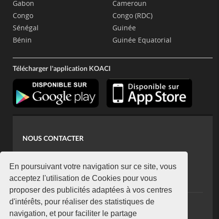
Gabon
Cameroun
Congo
Congo (RDC)
Sénégal
Guinée
Bénin
Guinée Equatorial
Télécharger l'application KOACI
NOUS CONTACTER
contact@koaci.com
koaci@yahoo.fr
En poursuivant votre navigation sur ce site, vous
+225 07 08 85 52 93
acceptez l'utilisation de Cookies pour vous
proposer des publicités adaptées à vos centres
d'intérêts, pour réaliser des statistiques de
NEWSLETTER
navigation, et pour faciliter le partage