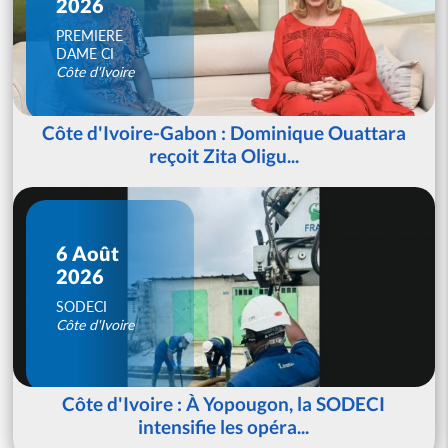
2026
PREMIERE
DAME CI
Côte d'Ivoire
Côte d'Ivoire-Gabon : Dominique Ouattara
reçoit Zita Oligu...
6 Août
2026
SODECI
Côte d'Ivoire
Côte d'Ivoire : À Yopougon, la SODECI
intensifie les opéra...