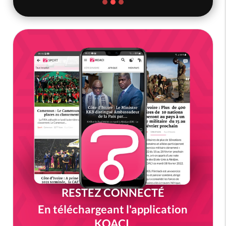
RESTEZ CONNECTÉ
En téléchargeant l'application
KOACI.