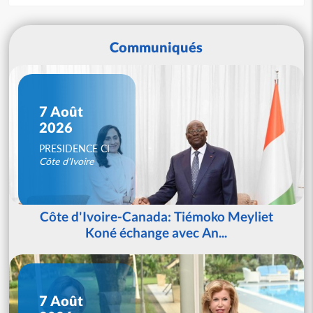
Communiqués
7 Août
2026
PRESIDENCE CI
Côte d'Ivoire
Côte d'Ivoire-Canada: Tiémoko Meyliet
Koné échange avec An...
7 Août