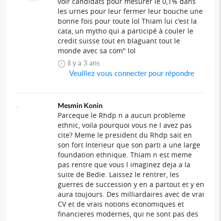
voir candidats pour mesurer le 0,1% dans
les urnes pour leur fermer leur bouche une
bonne fois pour toute lol Thiam lui c'est la
cata, un mytho qui a participé à couler le
credit suisse tout en blaguant tout le
monde avec sa com" lol
il y a 3 ans
Veuillez vous connecter pour répondre
Mesmin Konin
Parceque le Rhdp n a aucun probleme
ethnic, voila pourquoi vous ne l avez pas
cite? Meme le president du Rhdp sait en
son fort Interieur que son parti a une large
foundation ethnique. Thiam n est meme
pas rentre que vous l imaginez deja a la
suite de Bedie. Laissez le rentrer, les
guerres de succession y en a partout et y en
aura toujours. Des milliardaires avec de vrai
CV et de vrais notions economiques et
financieres modernes, qui ne sont pas des