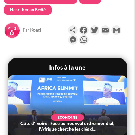
Henri Konan Bédié
Partager
Facebook
Twitter
Email
Gmail
Par
Koaci
Messenger
WhatsApp
Infos à la une
ECONOMIE
Côte d'Ivoire : Face au nouvvel ordre mondial,
l'Afrique cherche les clés d...