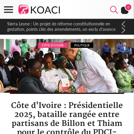
0
Sierra Leone : Un projet de réforme constitutionnelle en
gestation, points clés des amendements, un exclu d'avance
CÔTE D'IVOIRE
POLITIQUE
Côte d'Ivoire : Présidentielle
2025, bataille rangée entre
partisans de Billon et Thiam
pour le contrôle du PDCI-