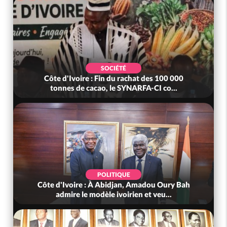
SOCIÉTÉ
Côte d'Ivoire : Fin du rachat des 100 000
tonnes de cacao, le SYNARFA-CI co...
POLITIQUE
Côte d'Ivoire : À Abidjan, Amadou Oury Bah
admire le modèle ivoirien et veu...