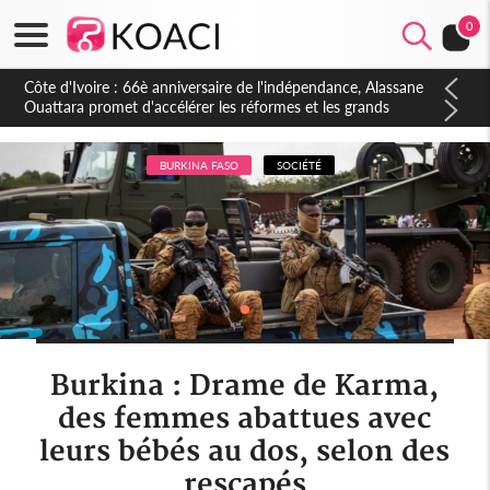
0
Côte d'Ivoire : À Abidjan, Amadou Oury Bah admire le modèle
ivoirien et veut s'en inspirer pour accélérer le développement
de la Guinée
BURKINA FASO
SOCIÉTÉ
Burkina : Drame de Karma,
des femmes abattues avec
leurs bébés au dos, selon des
rescapés