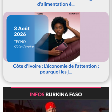
d'alimentation é...
3 Août
2026
TECNO
Côte d'Ivoire
Côte d'Ivoire : L'économie de l'attention :
pourquoi les j...
INFOS
BURKINA FASO