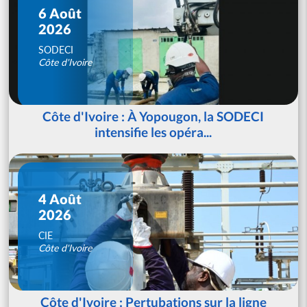
6 Août
2026
SODECI
Côte d'Ivoire
Côte d'Ivoire : À Yopougon, la SODECI
intensifie les opéra...
4 Août
2026
CIE
Côte d'Ivoire
Côte d'Ivoire : Pertubations sur la ligne