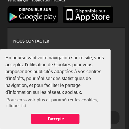
NOUS CONTACTER
contact@koaci.com
koaci@yahoo.fr
En poursuivant votre navigation sur ce site, vous
+225 07 08 85 52 93
acceptez l'utilisation de Cookies pour vous
proposer des publicités adaptées à vos centres
d'intérêts, pour réaliser des statistiques de
NEWSLETTER
navigation, et pour faciliter le partage
Restez connecté via notre newsletter
d'information sur les réseaux sociaux.
S'abonner
Pour en savoir plus et paramétrer les cookies,
Se désabonner
cliquer ici
J'accepte