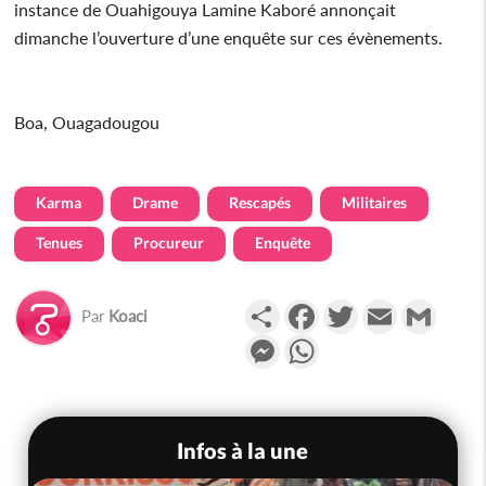
instance de Ouahigouya Lamine Kaboré annonçait
dimanche l’ouverture d’une enquête sur ces évènements.
Boa, Ouagadougou
Karma
Drame
Rescapés
Militaires
Tenues
Procureur
Enquête
Partager
Facebook
Twitter
Email
Gmail
Par
Koaci
Messenger
WhatsApp
Infos à la une