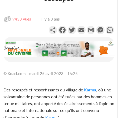
9433 Vues
Il y a 3 ans
Partager
Facebook
Twitter
Email
Gmail
Messen
W
© Koaci.com - mardi 25 avril 2023 - 16:25
Des rescapés et ressortissants du village de
Karma
, où une
soixantaine de personnes ont été tuées par des hommes en
tenue militaires, ont apporté des éclaircissements à l’opinion
nationale et internationale sur ce qu’ils ont convenu
d’appeler le "drame de
Karma
".