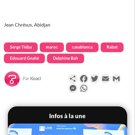
Jean Chrésus, Abidjan
Serge Tiéba
maroc
casablanca
Rabat
Edouard Gnahé
Delphine Bah
Partager
Facebook
Twitter
Email
Gmail
Par
Koaci
Messenger
WhatsApp
Infos à la une