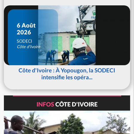
6 Août
2026
SODECI
Côte d'Ivoire
Côte d'Ivoire : À Yopougon, la SODECI
intensifie les opéra...
INFOS
CÔTE D'IVOIRE