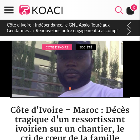
0
Sierra Leone : Un projet de réforme constitutionnelle en
gestation, points clés des amendements, un exclu d'avance
CÔTE D'IVOIRE
SOCIÉTÉ
Côte d'Ivoire – Maroc : Décès
tragique d'un ressortissant
ivoirien sur un chantier, le
cri de cœur de la famille