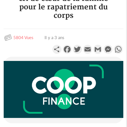
pour le rapatriement du
corps
5804 Vues
Il y a 3 ans
Partager
Facebook
Twitter
Email
Gmail
Messen
W