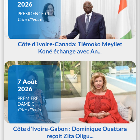
2026
PRESIDENCE CI
Côte d'Ivoire
Côte d'Ivoire-Canada: Tiémoko Meyliet
Koné échange avec An...
7 Août
2026
PREMIERE
DAME CI
Côte d'Ivoire
Côte d'Ivoire-Gabon : Dominique Ouattara
reçoit Zita Oligu...