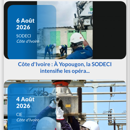
6 Août
2026
SODECI
Côte d'Ivoire
Côte d'Ivoire : À Yopougon, la SODECI
intensifie les opéra...
4 Août
2026
CIE
Côte d'Ivoire