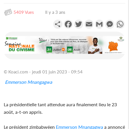
5409 Vues
Il y a 3 ans
Partager
Facebook
Twitter
Email
Gmail
Messen
W
© Koaci.com - jeudi 01 juin 2023 - 09:54
Emmerson Mnangagwa
La présidentielle tant attendue aura finalement lieu le 23
août, a-t-on appris.
Le président zimbabwéen
Emmerson Mnangagwa
a annoncé