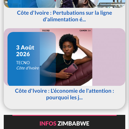
Côte d'Ivoire : Pertubations sur la ligne
d'alimentation é...
3 Août
2026
TECNO
Côte d'Ivoire
Côte d'Ivoire : L'économie de l'attention :
pourquoi les j...
INFOS
ZIMBABWE