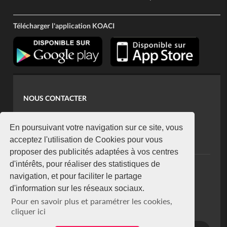
Télécharger l'application KOACI
NOUS CONTACTER
contact@koaci.com
koaci@yahoo.fr
En poursuivant votre navigation sur ce site, vous
+225 07 08 85 52 93
acceptez l'utilisation de Cookies pour vous
proposer des publicités adaptées à vos centres
d'intérêts, pour réaliser des statistiques de
NEWSLETTER
navigation, et pour faciliter le partage
Restez connecté via notre newsletter
d'information sur les réseaux sociaux.
S'abonner
Pour en savoir plus et paramétrer les cookies,
Se désabonner
cliquer ici