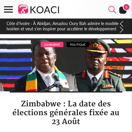
0
Côte d'Ivoire : À Abidjan, Amadou Oury Bah admire le modèle
ivoirien et veut s'en inspirer pour accélérer le développement
de la Guinée
ZIMBABWE
POLITIQUE
Zimbabwe : La date des
élections générales fixée au
23 Août