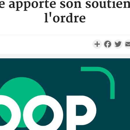
ce apporte son soutien
l'ordre
Partager
Faceboo
Twi
Côte d'I
promet des
les dégu
Côte d'Ivoi