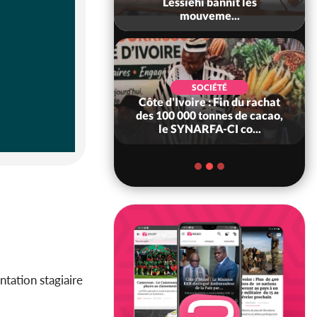
Ouattara accorde
Lessiehi bannit les
âce à 4 661...
mouveme...
POLITIQUE
d'Ivoire : 66è
SOCIÉTÉ
versaire de
Côte d'Ivoire : Fin du rachat
ndance, Alassane
des 100 000 tonnes de cacao,
ara prome...
le SYNARFA-CI co...
ntation stagiaire