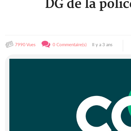
DG de la poli
7990 Vues
0 Commentaire(s)
Il y a 3 ans