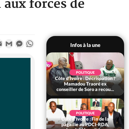
 aux forces de
k
tter
Email
Gmail
Messenger
WhatsApp
Infos à la une
SOCIÉTÉ
POLITIQUE
voire : Ouattara
Côte d'Ivoire : Décrispation ?
 sanctions contre
Mamadou Traoré ex
erpissements i...
conseiller de Soro a recou...
POLITIQUE
Côte d'Ivoire : Fin de la
POLITIQUE
re : Fête nationale,
pagaille au PDCI-RDA,