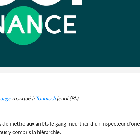
Alassane 
la gr
Côte 
anni
l'indépe
Ouatt
quage
manqué à
Toumodi
jeudi (Ph)
 de mettre aux arrêts le gang meurtrier d’un inspecteur d’orie
ous y compris la hiérarchie.