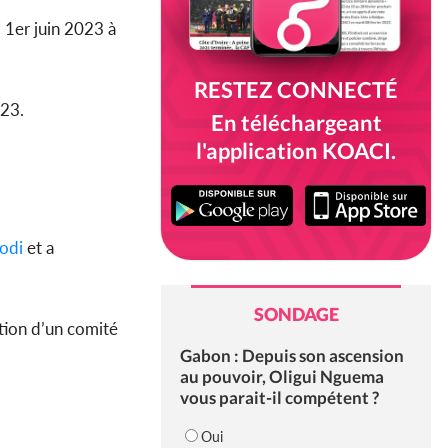
 1er juin 2023 à
RESTEZ CONNECTÉ
023.
En téléchargeant
l'application KOACI.
odi
et a
SONDAGE
ation d’un comité
Gabon : Depuis son ascension
au pouvoir, Oligui Nguema
vous parait-il compétent ?
Oui