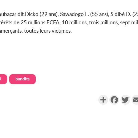
ubacar dit Dicko (29 ans), Sawadogo L. (55 ans), Sidibé D. (25
êts de 25 millions FCFA, 10 millions, trois millions, sept mill
merçants, toutes leurs victimes.
i
bandits
Partager
Faceboo
Twi