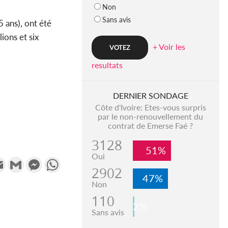
Non
Sans avis
 ans), ont été
ions et six
+ Voir les
resultats
DERNIER SONDAGE
Côte d'Ivoire: Etes-vous surpris
par le non-renouvellement du
contrat de Emerse Faé ?
3128
51%
Oui
k
tter
Email
Gmail
Messenger
WhatsApp
2902
47%
Non
110
2%
Sans avis