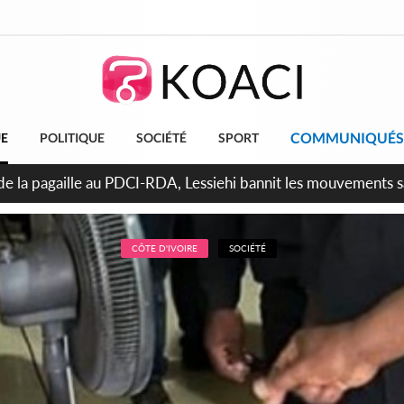
COMMUNIQUÉS
UE
POLITIQUE
SOCIÉTÉ
SPORT
attara promet des sanctions contre les déguerpissements illég
CÔTE D'IVOIRE
SOCIÉTÉ