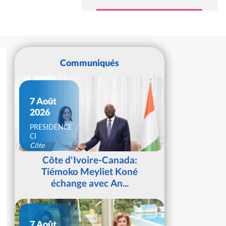
Communiqués
7 Août
2026
PRESIDENCE
CI
Côte
d'Ivoire
Côte d'Ivoire-Canada:
Tiémoko Meyliet Koné
échange avec An...
7 Août