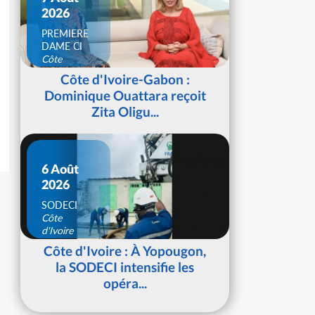
2026
PREMIERE
DAME CI
Côte
d'Ivoire
Côte d'Ivoire-Gabon :
Dominique Ouattara reçoit
Zita Oligu...
6 Août
2026
SODECI
Côte
d'Ivoire
Côte d'Ivoire : À Yopougon,
la SODECI intensifie les
opéra...