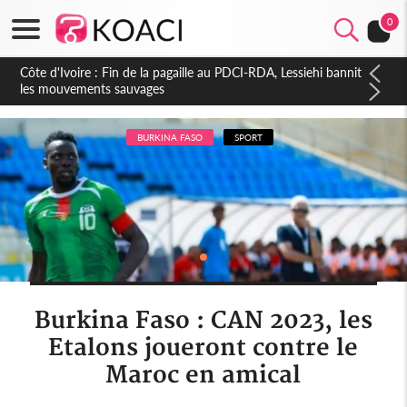
0
Côte d'Ivoire : Ouattara promet des sanctions contre les
déguerpissements illégaux
BURKINA FASO
SPORT
Burkina Faso : CAN 2023, les
Etalons joueront contre le
Maroc en amical