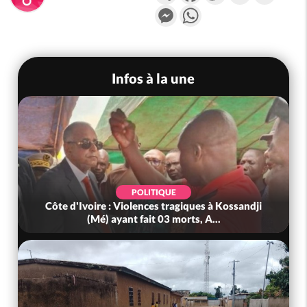
Messenger
WhatsApp
Infos à la une
SOCIÉTÉ
Côte d'Ivoire : Ouattara promet des sanctions
Côte
contre les déguerpissements i...
Tra