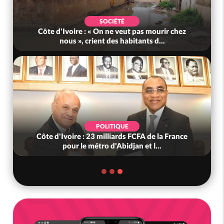
POLITIQUE
Côte d'Ivoire : Fête nationale, Alassane
Côte d'
Ouattara accorde la grâce à 4 661...
POLITIQUE
Côte d'Ivoire : 66è anniversaire de
Côte
l'indépendance, Alassane Ouattara prome...
to