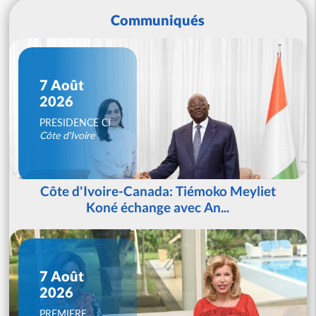
Communiqués
7 Août
2026
PRESIDENCE CI
Côte d'Ivoire
Côte d'Ivoire-Canada: Tiémoko Meyliet
Koné échange avec An...
7 Août
2026
PREMIERE