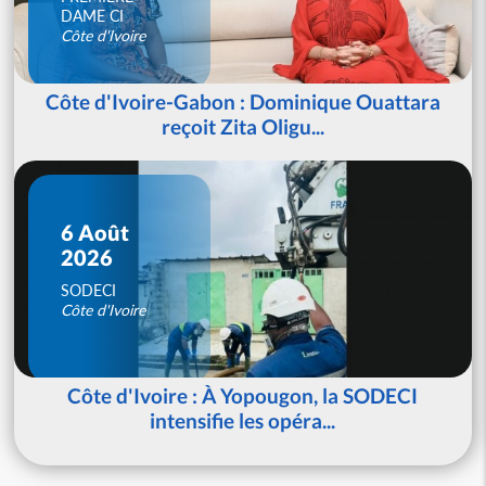
DAME CI
Côte d'Ivoire
Côte d'Ivoire-Gabon : Dominique Ouattara
reçoit Zita Oligu...
6 Août
2026
SODECI
Côte d'Ivoire
Côte d'Ivoire : À Yopougon, la SODECI
intensifie les opéra...