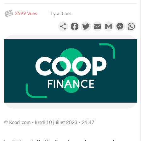
3599 Vues
Il y a 3 ans
Partager
Facebook
Twitter
Email
Gmail
Messen
W
© Koaci.com - lundi 10 juillet 2023 - 21:47