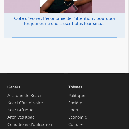
Côte d'Ivoire : L'économie de l'attention : pourquoi
les jeunes ne choisissent plus leur sma...
Général
Thèmes
A la une de Koaci
Politique
Koaci Côte d'Ivoire
Société
Koaci Afrique
Sport
Archives Koaci
Economie
Conditions d'utilisation
Culture