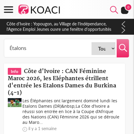
0
Côte d'Ivoire : CHU de Treichville, après la fronde, les agents
contractuels obtiennent un accord avec la direction sur les
arriérés du SMIG 2023
Côte d'Ivoire : CAN Féminine
Info
Maroc 2026, les Eléphantes étrillent
d'entrée les Etalons Dames du Burkina
(4-1)
Les Éléphantes ont largement dominé lundi les
Etalons Dames (DR)&nbsp;La Côte d’Ivoire a
réussi son entrée en lice à la Coupe d’Afrique
des Nations (CAN) Féminine 2026 qui se déroule
au Maro...
il y a 1 semaine