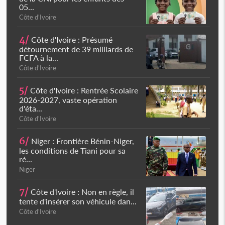
05...
Côte d'Ivoire
4/
Côte d'Ivoire : Présumé
détournement de 39 milliards de
FCFA à la...
Côte d'Ivoire
5/
Côte d'Ivoire : Rentrée Scolaire
2026-2027, vaste opération
d'éta...
Côte d'Ivoire
6/
Niger : Frontière Bénin-Niger,
les conditions de Tiani pour sa
ré...
Niger
7/
Côte d'Ivoire : Non en règle, il
tente d'insérer son véhicule dan...
Côte d'Ivoire