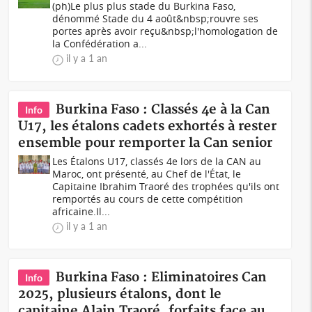
(ph)Le plus plus stade du Burkina Faso,
dénommé Stade du 4 août&nbsp;rouvre ses
portes après avoir reçu&nbsp;l'homologation de
la Confédération a...
il y a 1 an
Burkina Faso : Classés 4e à la Can
Info
U17, les étalons cadets exhortés à rester
ensemble pour remporter la Can senior
Les Étalons U17, classés 4e lors de la CAN au
Maroc, ont présenté, au Chef de l'État, le
Capitaine Ibrahim Traoré des trophées qu'ils ont
remportés au cours de cette compétition
africaine.Il...
il y a 1 an
Burkina Faso : Eliminatoires Can
Info
2025, plusieurs étalons, dont le
capitaine Alain Traoré, forfaits face au