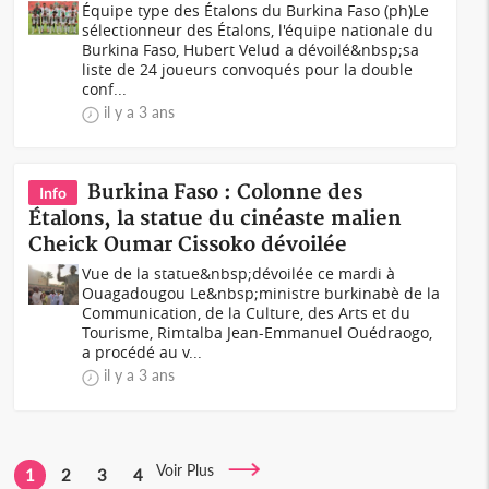
Équipe type des Étalons du Burkina Faso (ph)Le
sélectionneur des Étalons, l'équipe nationale du
Burkina Faso, Hubert Velud a dévoilé&nbsp;sa
liste de 24 joueurs convoqués pour la double
conf...
il y a 3 ans
Burkina Faso : Colonne des
Info
Étalons, la statue du cinéaste malien
Cheick Oumar Cissoko dévoilée
Vue de la statue&nbsp;dévoilée ce mardi à
Ouagadougou Le&nbsp;ministre burkinabè de la
Communication, de la Culture, des Arts et du
Tourisme, Rimtalba Jean-Emmanuel Ouédraogo,
a procédé au v...
il y a 3 ans
Voir Plus
1
2
3
4