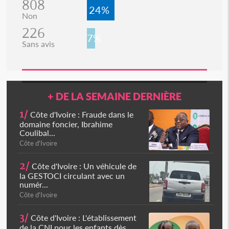
808
24%
Non
226
7%
Sans avis
+ DE LA SEMAINE DERNIÈRE
1/
Côte d'Ivoire : Fraude dans le
domaine foncier, Ibrahime
Coulibal...
Côte d'Ivoire
2/
Côte d'Ivoire : Un véhicule de
la GESTOCI circulant avec un
numér...
Côte d'Ivoire
3/
Côte d'Ivoire : L'établissement
de la CNI pour les enfants dès