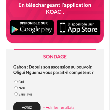
En téléchargeant l'application
KOACI.
SONDAGE
Gabon : Depuis son ascension au pouvoir,
Oligui Nguema vous parait-il compétent ?
Oui
Non
Sans avis
+ Voir les resultats