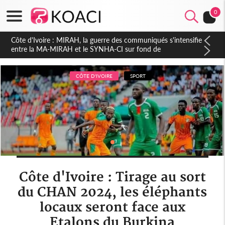
0
Côte d'Ivoire : Indépendance 2026, Thiam plaide pour un
environnement démocratique plus apaisé
CÔTE D'IVOIRE
SPORT
Côte d'Ivoire : Tirage au sort
du CHAN 2024, les éléphants
locaux seront face aux
Etalons du Burkina