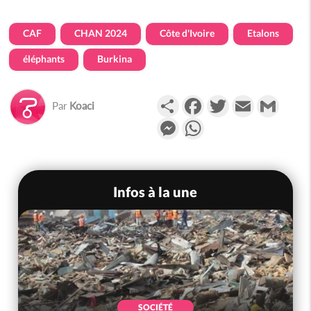
CAF
CHAN 2024
Côte d'Ivoire
Etalons
éléphants
Burkina
Partager
Facebook
Twitter
Email
Gmail
Par
Koaci
Messenger
WhatsApp
Infos à la une
SOCIÉTÉ