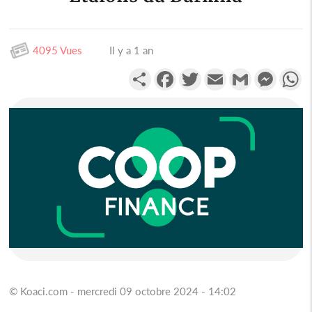
4095 Vues
Il y a 1 an
Partager
Facebook
Twitter
Email
Gmail
Messen
W
© Koaci.com - mercredi 09 octobre 2024 - 14:02