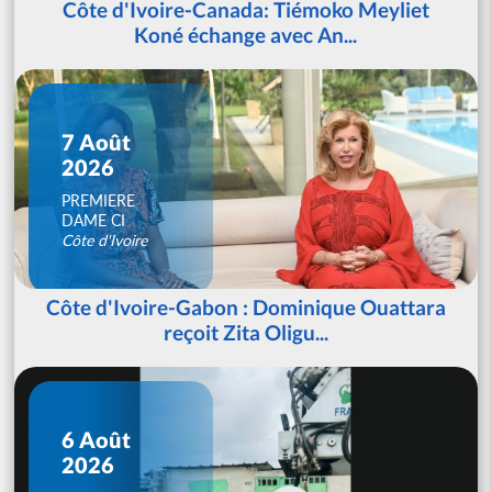
Côte d'Ivoire-Canada: Tiémoko Meyliet
Koné échange avec An...
7 Août
2026
PREMIERE
DAME CI
Côte d'Ivoire
Côte d'Ivoire-Gabon : Dominique Ouattara
reçoit Zita Oligu...
6 Août
2026