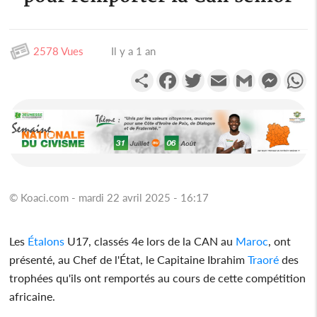
2578 Vues
Il y a 1 an
Partager
Facebook
Twitter
Email
Gmail
Messen
W
© Koaci.com - mardi 22 avril 2025 - 16:17
Les
Étalons
U17, classés 4e lors de la CAN au
Maroc
, ont
présenté, au Chef de l'État, le Capitaine Ibrahim
Traoré
des
trophées qu'ils ont remportés au cours de cette compétition
africaine.