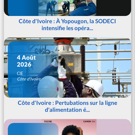
Côte d'Ivoire : À Yopougon, la SODECI
intensifie les opéra...
4 Août
2026
CIE
Côte d'Ivoire
Côte d'Ivoire : Pertubations sur la ligne
d'alimentation é...