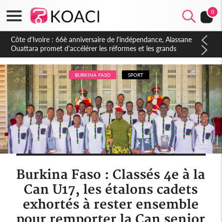
0
Côte d'Ivoire : À Abidjan, Amadou Oury Bah admire le modèle
ivoirien et veut s'en inspirer pour accélérer le développement
de la Guinée
BURKINA FASO
SPORT
Burkina Faso : Classés 4e à la
Can U17, les étalons cadets
exhortés à rester ensemble
pour remporter la Can senior