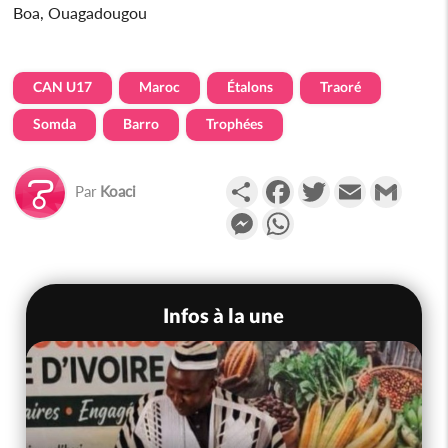
Boa, Ouagadougou
CAN U17
Maroc
Étalons
Traoré
Somda
Barro
Trophées
Partager
Facebook
Twitter
Email
Gmail
Par
Koaci
Messenger
WhatsApp
Infos à la une