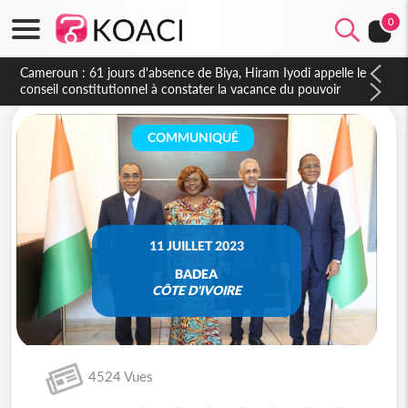
0
Côte d'Ivoire : Fin de la pagaille au PDCI-RDA, Lessiehi bannit
les mouvements sauvages
COMMUNIQUÉ
11 JUILLET 2023
BADEA
CÔTE D'IVOIRE
4524 Vues