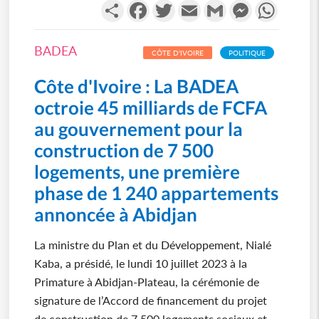
Partager
Facebook
Twitter
Email
Gmail
Messenger
WhatsA
BADEA
CÔTE D'IVOIRE
POLITIQUE
Côte d'Ivoire : La BADEA
octroie 45 milliards de FCFA
au gouvernement pour la
construction de 7 500
logements, une première
phase de 1 240 appartements
annoncée à Abidjan
La ministre du Plan et du Développement, Nialé
Kaba, a présidé, le lundi 10 juillet 2023 à la
Primature à Abidjan-Plateau, la cérémonie de
signature de l’Accord de financement du projet
de construction de 7 500 logements sociaux et