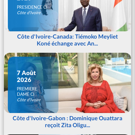
PRESIDENCE CI
Côte d'Ivoire
Côte d'Ivoire-Canada: Tiémoko Meyliet
Koné échange avec An...
7 Août
2026
PREMIERE
DAME CI
Côte d'Ivoire
Côte d'Ivoire-Gabon : Dominique Ouattara
reçoit Zita Oligu...