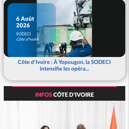
6 Août
2026
SODECI
Côte d'Ivoire
Côte d'Ivoire : À Yopougon, la SODECI
intensifie les opéra...
INFOS
CÔTE D'IVOIRE