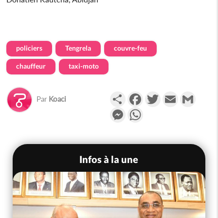
policiers
Tengrela
couvre-feu
chauffeur
taxi-moto
Partager
Facebook
Twitter
Email
Gmail
Par
Koaci
Messenger
WhatsApp
Infos à la une