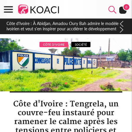
0
Côte d'Ivoire : 23 milliards FCFA de la France pour le métro
d'Abidjan et les Agoras : un nouveau coup d'accélérateur aux
projets structurants
CÔTE D'IVOIRE
SOCIÉTÉ
Côte d'Ivoire : Tengrela, un
couvre-feu instauré pour
ramener le calme après les
tensions entre policiers et