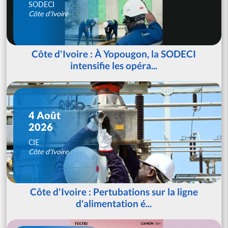
SODECI
Côte d'Ivoire
Côte d'Ivoire : À Yopougon, la SODECI
intensifie les opéra...
4 Août
2026
CIE
Côte d'Ivoire
Côte d'Ivoire : Pertubations sur la ligne
d'alimentation é...