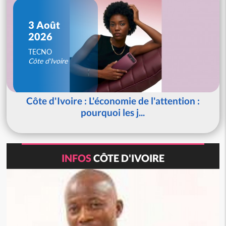
3 Août
2026
TECNO
Côte d'Ivoire
Côte d'Ivoire : L'économie de l'attention :
pourquoi les j...
INFOS
CÔTE D'IVOIRE