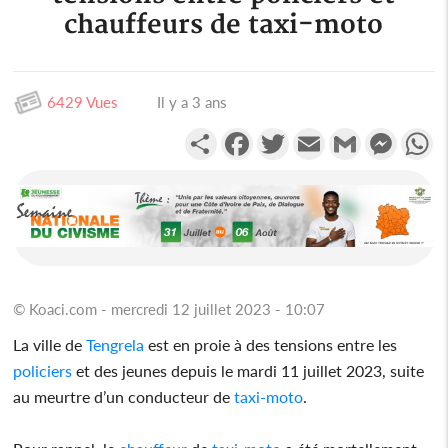
chauffeurs de taxi-moto
6429 Vues
Il y a 3 ans
Partager
Facebook
Twitter
Email
Gmail
Messen
W
© Koaci.com - mercredi 12 juillet 2023 - 10:07
La ville de
Tengrela
est en proie à des tensions entre les
policiers
et des jeunes depuis le mardi 11 juillet 2023, suite
au meurtre d’un conducteur de
taxi-moto
.