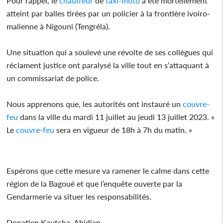
Pour rappel, le
chauffeur
de
taxi-moto
a été mortellement
atteint par balles tirées par un policier à la frontière ivoiro-
malienne à Nigouni (Tengréla).
Une situation qui a soulevé une révolte de ses collègues qui
réclament justice ont paralysé la ville tout en s’attaquant à
un commissariat de police.
Nous apprenons que, les autorités ont instauré un
couvre-
feu
dans la ville du mardi 11 juillet au jeudi 13 juillet 2023. «
Le
couvre-feu
sera en vigueur de 18h à 7h du matin. »
Espérons que cette mesure va ramener le calme dans cette
région de la Bagoué et que l’enquête ouverte par la
Gendarmerie va situer les responsabilités.
Donatien Kautcha, Abidjan