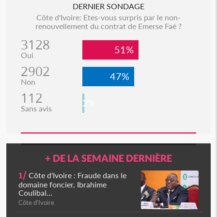
DERNIER SONDAGE
Côte d'Ivoire: Etes-vous surpris par le non-
renouvellement du contrat de Emerse Faé ?
3128
51%
Oui
2902
47%
Non
112
2%
Sans avis
+ DE LA SEMAINE DERNIÈRE
1/
Côte d'Ivoire : Fraude dans le
domaine foncier, Ibrahime
Coulibal...
Côte d'Ivoire