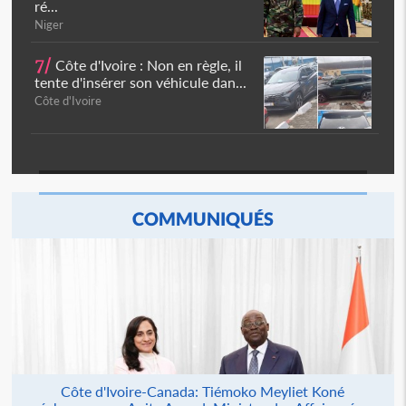
ré...
Niger
7/
Côte d'Ivoire : Non en règle, il
tente d'insérer son véhicule dan...
Côte d'Ivoire
COMMUNIQUÉS
Côte d'Ivoire-Canada: Tiémoko Meyliet Koné