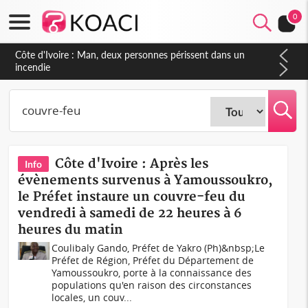
0
Côte d'Ivoire : Séileu, la célébration de la fête nationale
transformée en vaste campagne contre les produits
dépigmentants dangereux
Côte d'Ivoire : Après les
Info
évènements survenus à Yamoussoukro,
le Préfet instaure un couvre-feu du
vendredi à samedi de 22 heures à 6
heures du matin
Coulibaly Gando, Préfet de Yakro (Ph)&nbsp;Le
Préfet de Région, Préfet du Département de
Yamoussoukro, porte à la connaissance des
populations qu'en raison des circonstances
locales, un couv...