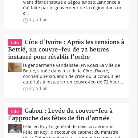
vient d’être institué à Ségou.&nbsp;L’annonce a
été faite par le gouverneur de la région dans un
c...
il y a 1 an
Côte d'Ivoire : Après les tensions à
Info
Bettié, un couvre-feu de 72 heures
instauré pour rétablir l'ordre
la gendarmerie vandalisée (Ph Koaci)La ville de
Bettié, située dans l’est de la Côte d’Ivoire,
connaît une situation de crise qui a conduit les
autorités à instaurer un couvre-feu de 72 heur...
il y a 1 an
Gabon : Levée du couvre-feu à
Info
l'approche des fêtes de fin d'année
Félicien KoyiLe général de division aérienne
Félicien Koyi, directeur de cabinet du ministre
de la Défense nationale, a annoncé ce mercredi