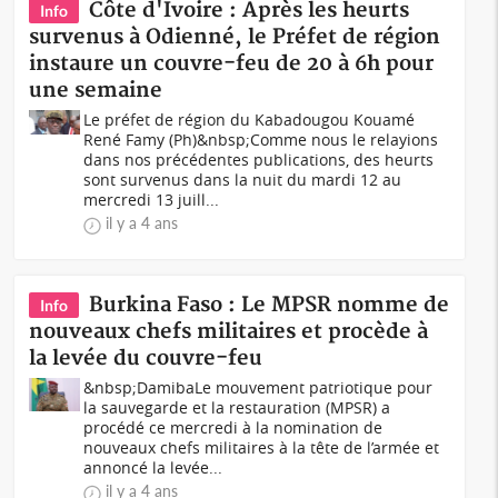
Côte d'Ivoire : Après les heurts
Info
survenus à Odienné, le Préfet de région
instaure un couvre-feu de 20 à 6h pour
une semaine
Le préfet de région du Kabadougou Kouamé
René Famy (Ph)&nbsp;Comme nous le relayions
dans nos précédentes publications, des heurts
sont survenus dans la nuit du mardi 12 au
mercredi 13 juill...
il y a 4 ans
Burkina Faso : Le MPSR nomme de
Info
nouveaux chefs militaires et procède à
la levée du couvre-feu
&nbsp;DamibaLe mouvement patriotique pour
la sauvegarde et la restauration (MPSR) a
procédé ce mercredi à la nomination de
nouveaux chefs militaires à la tête de l’armée et
annoncé la levée...
il y a 4 ans