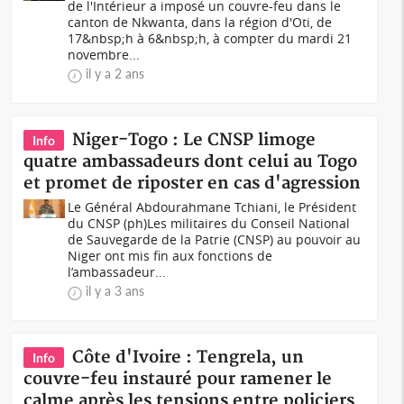
de l'Intérieur a imposé un couvre-feu dans le
canton de Nkwanta, dans la région d'Oti, de
17&nbsp;h à 6&nbsp;h, à compter du mardi 21
novembre...
il y a 2 ans
Niger-Togo : Le CNSP limoge
Info
quatre ambassadeurs dont celui au Togo
et promet de riposter en cas d'agression
Le Général Abdourahmane Tchiani, le Président
du CNSP (ph)Les militaires du Conseil National
de Sauvegarde de la Patrie (CNSP) au pouvoir au
Niger ont mis fin aux fonctions de
l’ambassadeur...
il y a 3 ans
Côte d'Ivoire : Tengrela, un
Info
couvre-feu instauré pour ramener le
calme après les tensions entre policiers