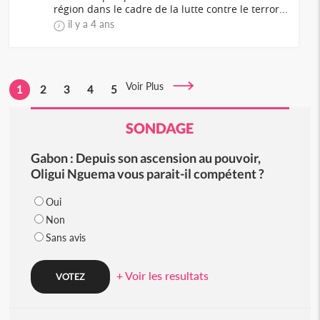
région dans le cadre de la lutte contre le terror...
il y a 4 ans
Voir Plus
1
2
3
4
5
SONDAGE
Gabon : Depuis son ascension au pouvoir,
Oligui Nguema vous parait-il compétent ?
Oui
Non
Sans avis
+ Voir les resultats