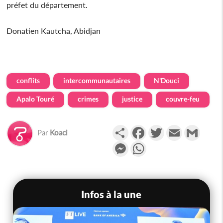
préfet du département.
Donatien Kautcha, Abidjan
conflits
intercommunautaires
N'Douci
Apalo Touré
crimes
justice
couvre-feu
Partager
Facebook
Twitter
Email
Gmail
Par
Koaci
Messenger
WhatsApp
Infos à la une