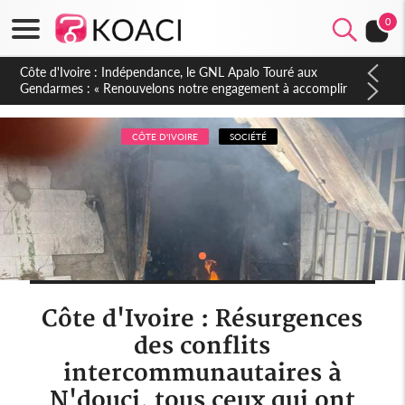
0
Sierra Leone : Un projet de réforme constitutionnelle en
gestation, points clés des amendements, un exclu d'avance
CÔTE D'IVOIRE
SOCIÉTÉ
Côte d'Ivoire : Résurgences
des conflits
intercommunautaires à
N'douci, tous ceux qui ont