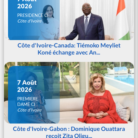
2026
PRESIDENCE CI
Côte d'Ivoire
Côte d'Ivoire-Canada: Tiémoko Meyliet
Koné échange avec An...
7 Août
2026
PREMIERE
DAME CI
Côte d'Ivoire
Côte d'Ivoire-Gabon : Dominique Ouattara
reçoit Zita Oligu...