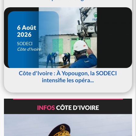
6 Août
2026
SODECI
Côte d'Ivoire
Côte d'Ivoire : À Yopougon, la SODECI
intensifie les opéra...
INFOS
CÔTE D'IVOIRE