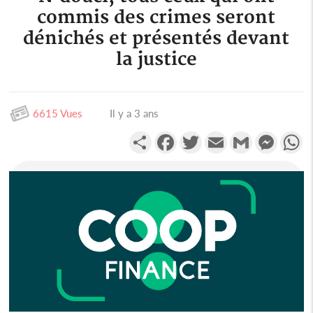
commis des crimes seront
dénichés et présentés devant
la justice
6615 Vues
Il y a 3 ans
Partager
Facebook
Twitter
Email
Gmail
Messen
W