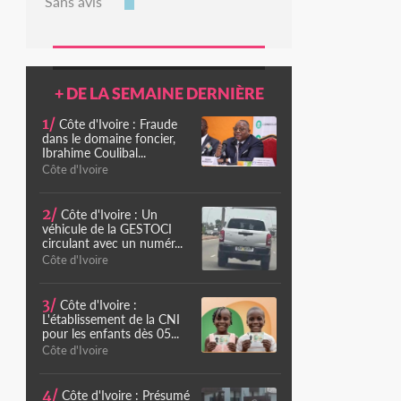
Sans avis
+ DE LA SEMAINE DERNIÈRE
1/
Côte d'Ivoire : Fraude
dans le domaine foncier,
Ibrahime Coulibal...
Côte d'Ivoire
2/
Côte d'Ivoire : Un
véhicule de la GESTOCI
circulant avec un numér...
Côte d'Ivoire
3/
Côte d'Ivoire :
L'établissement de la CNI
pour les enfants dès 05...
Côte d'Ivoire
4/
Côte d'Ivoire : Présumé