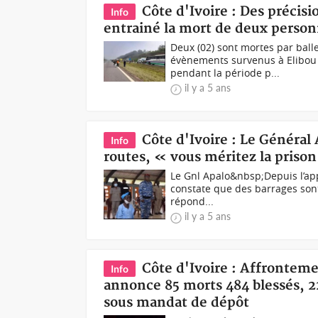
Côte d'Ivoire : Des précis
Info
entrainé la mort de deux person
Deux (02) sont mortes par bal
évènements survenus à Elibou 
pendant la période p...
il y a 5 ans
Côte d'Ivoire : Le Général 
Info
routes, « vous méritez la priso
Le Gnl Apalo&nbsp;Depuis l’appe
constate que des barrages sont
répond...
il y a 5 ans
Côte d'Ivoire : Affrontem
Info
annonce 85 morts 484 blessés, 2
sous mandat de dépôt