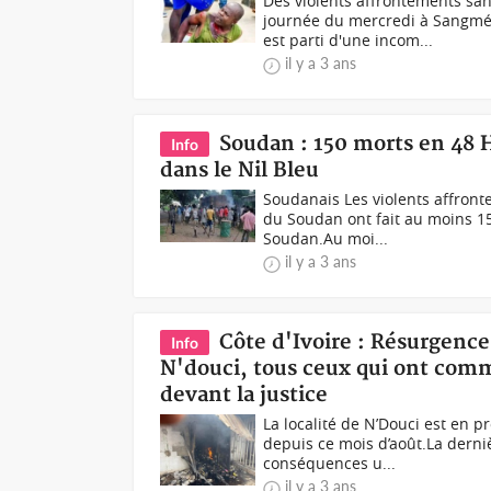
Des violents affrontements s
journée du mercredi à Sangmé
est parti d'une incom...
il y a 3 ans
Soudan : 150 morts en 48
Info
dans le Nil Bleu
Soudanais Les violents affronte
du Soudan ont fait au moins 15
Soudan.Au moi...
il y a 3 ans
Côte d'Ivoire : Résurgenc
Info
N'douci, tous ceux qui ont comm
devant la justice
La localité de N’Douci est en 
depuis ce mois d’août.La dern
conséquences u...
il y a 3 ans