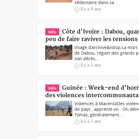
sédentaire dans sa...
il y a 4 ans
Côte d'Ivoire : Dabou, qu
Info
peu de faire raviver les tension
Image d’archive&nbsp;La mort s
de Dabou, région des grands p
son décès,...
il y a 5 ans
Guinée : Week-end d'horre
Info
des violences intercommunauta
Violences à MacentaDes violen
de pays , apprend-on . On dé
Tomas, généralement...
il y a 5 ans