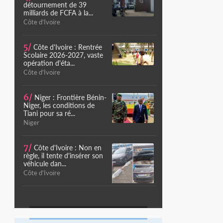
détournement de 39
milliards de FCFA à la...
Côte d'Ivoire
5/
Côte d'Ivoire : Rentrée
Scolaire 2026-2027, vaste
opération d'éta...
Côte d'Ivoire
6/
Niger : Frontière Bénin-
Niger, les conditions de
Tiani pour sa ré...
Niger
7/
Côte d'Ivoire : Non en
règle, il tente d'insérer son
véhicule dan...
Côte d'Ivoire