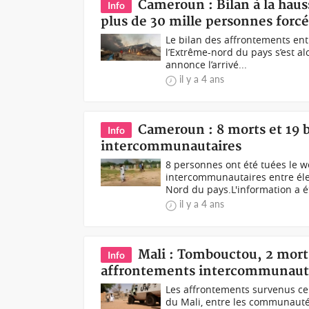
Cameroun : Bilan à la hau
Info
plus de 30 mille personnes forcé
Le bilan des affrontements en
l’Extrême-nord du pays s’est a
annonce l’arrivé...
il y a 4 ans
Cameroun : 8 morts et 19 
Info
intercommunautaires
8 personnes ont été tuées le w
intercommunautaires entre éle
Nord du pays.L'information a ét
il y a 4 ans
Mali : Tombouctou, 2 morts
Info
affrontements intercommunaut
Les affrontements survenus c
du Mali, entre les communautés