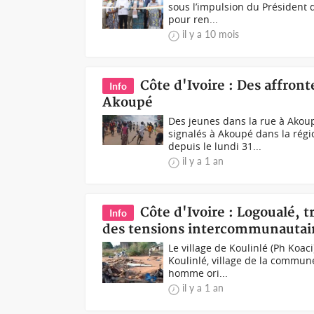
sous l’impulsion du Président 
pour ren...
il y a 10 mois
Côte d'Ivoire : Des affro
Info
Akoupé
Des jeunes dans la rue à Ako
signalés à Akoupé dans la rég
depuis le lundi 31...
il y a 1 an
Côte d'Ivoire : Logoualé, t
Info
des tensions intercommunautai
Le village de Koulinlé (Ph Koa
Koulinlé, village de la commun
homme ori...
il y a 1 an