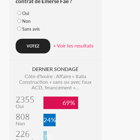
contrat de Emerse Faé ?
Oui
Non
Sans avis
+ Voir les resultats
DERNIER SONDAGE
Côte d'Ivoire : Affaire « Italia
Construction » sans ou avec faux
ACD, financement «...
2355
69%
Oui
808
24%
Non
226
7%