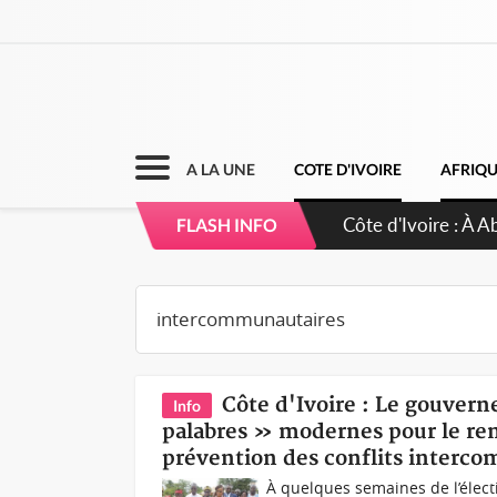
A LA UNE
COTE D'IVOIRE
AFRIQ
Côte d'Ivoire : À A
FLASH INFO
développement de
Côte d'Ivoire : Le gouvern
Info
palabres » modernes pour le ren
prévention des conflits interc
À quelques semaines de l’élect