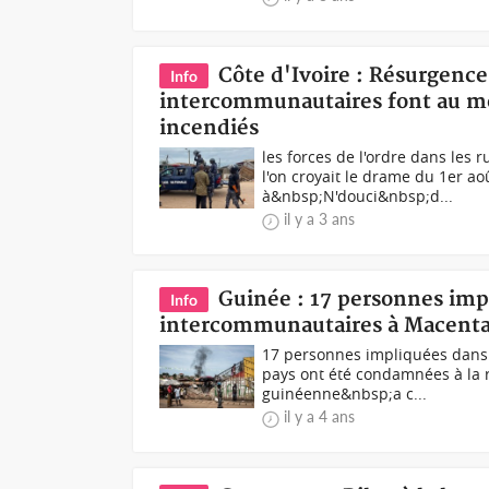
Côte d'Ivoire : Résurgence
Info
intercommunautaires font au mo
incendiés
les forces de l'ordre dans les
l'on croyait le drame du 1er a
à&nbsp;N'douci&nbsp;d...
il y a 3 ans
Guinée : 17 personnes imp
Info
intercommunautaires à Macenta
17 personnes impliquées dans 
pays ont été condamnées à la r
guinéenne&nbsp;a c...
il y a 4 ans