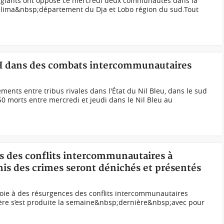
anglants ont opposé ce mercredi deux communautés dans la
lima&nbsp;département du Dja et Lobo région du sud.Tout
 H dans des combats intercommunautaires
ments entre tribus rivales dans l'État du Nil Bleu, dans le sud
0 morts entre mercredi et jeudi dans le Nil Bleu au
es des conflits intercommunautaires à
is des crimes seront dénichés et présentés
proie à des résurgences des conflits intercommunautaires
ière s’est produite la semaine&nbsp;dernière&nbsp;avec pour