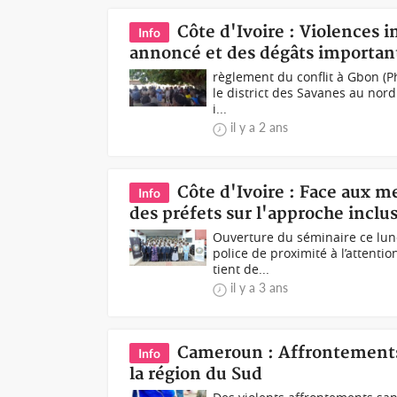
Côte d'Ivoire : Violences
Info
annoncé et des dégâts importan
règlement du conflit à Gbon (P
le district des Savanes au nord 
i...
il y a 2 ans
Côte d'Ivoire : Face aux m
Info
des préfets sur l'approche inclus
Ouverture du séminaire ce lun
police de proximité à l’attenti
tient de...
il y a 3 ans
Cameroun : Affrontement
Info
la région du Sud