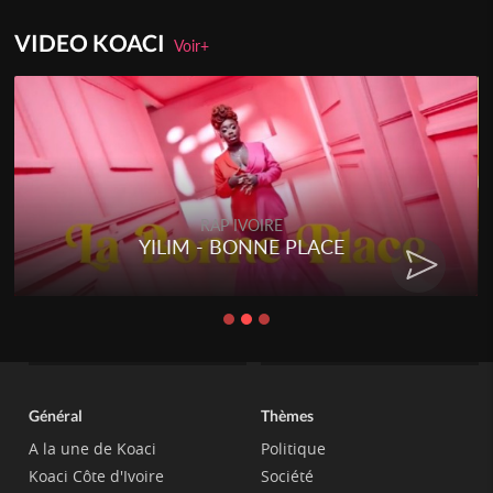
VIDEO KOACI
Voir+
RAP IVOIRE
YILIM - BONNE PLACE
Général
Thèmes
A la une de Koaci
Politique
Koaci Côte d'Ivoire
Société