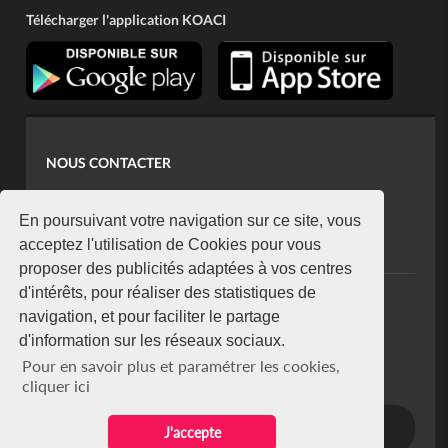
Télécharger l'application KOACI
NOUS CONTACTER
contact@koaci.com
koaci@yahoo.fr
En poursuivant votre navigation sur ce site, vous
+225 07 08 85 52 93
acceptez l'utilisation de Cookies pour vous
proposer des publicités adaptées à vos centres
d'intérêts, pour réaliser des statistiques de
NEWSLETTER
navigation, et pour faciliter le partage
Restez connecté via notre newsletter
d'information sur les réseaux sociaux.
S'abonner
Pour en savoir plus et paramétrer les cookies,
Se désabonner
cliquer ici
J'accepte