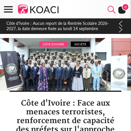
0
Côte d'Ivoire : Indépendance à Blahou, le sous-préfet : « La
fête nous invite à mesurer le chemin parcouru et à renouveler
notre engagement collectif en faveur du développement »
CÔTE D'IVOIRE
SOCIÉTÉ
Côte d'Ivoire : Face aux
menaces terroristes,
renforcement de capacité
des préfets sur l'approche