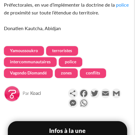
Préfectorales, en vue d’implémenter la doctrine de la
police
de proximité sur toute l’étendue du territoire.
Donatien Kautcha, Abidjan
Yamoussoukro
terroristes
intercommunautaires
police
Vagondo Diomandé
zones
conflits
Partager
Facebook
Twitter
Email
Gmail
Par
Koaci
Messenger
WhatsApp
Infos à la une