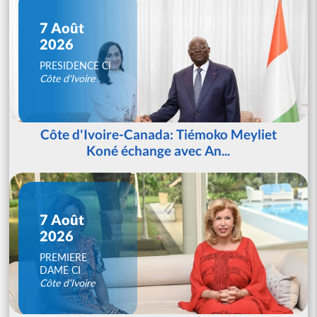
7 Août
2026
PRESIDENCE CI
Côte d'Ivoire
Côte d'Ivoire-Canada: Tiémoko Meyliet
Koné échange avec An...
7 Août
2026
PREMIERE
DAME CI
Côte d'Ivoire