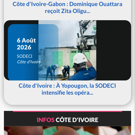
Côte d'Ivoire-Gabon : Dominique Ouattara
reçoit Zita Oligu...
6 Août
2026
SODECI
Côte d'Ivoire
Côte d'Ivoire : À Yopougon, la SODECI
intensifie les opéra...
INFOS
CÔTE D'IVOIRE