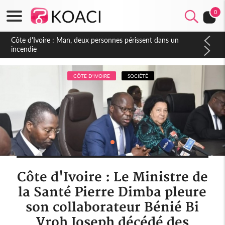
0
Côte d'Ivoire : Séileu, la célébration de la fête nationale
transformée en vaste campagne contre les produits
dépigmentants dangereux
CÔTE D'IVOIRE
SOCIÉTÉ
Côte d'Ivoire : Le Ministre de
la Santé Pierre Dimba pleure
son collaborateur Bénié Bi
Vroh Joseph décédé des