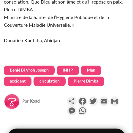
consolation. Que Dieu ait son âme et qu’il repose en paix.
Pierre DIMBA
Ministre de la Santé, de l’Hygiène Publique et de la
Couverture Maladie Universelle. »
Donatien Kautcha, Abidjan
Bénié Bi Vroh Joseph
INHP
Man
accident
circulation
Pierre Dimba
Partager
Facebook
Twitter
Email
Gmail
Par
Koaci
Messenger
WhatsApp