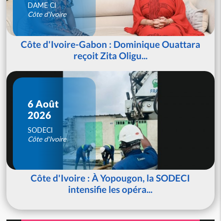
DAME CI
Côte d'Ivoire
Côte d'Ivoire-Gabon : Dominique Ouattara
reçoit Zita Oligu...
6 Août
2026
SODECI
Côte d'Ivoire
Côte d'Ivoire : À Yopougon, la SODECI
intensifie les opéra...