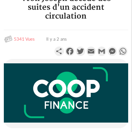
suites d'un accident
circulation
5341 Vues
Il y a 2 ans
Partager
Facebook
Twitter
Email
Gmail
Messen
W