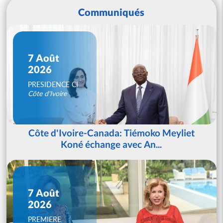
Communiqués
7 Août
2026
PRESIDENCE CI
Côte d'Ivoire
Côte d'Ivoire-Canada: Tiémoko Meyliet
Koné échange avec An...
7 Août
2026
PREMIERE