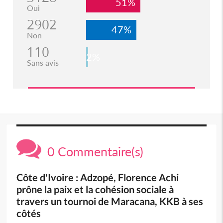
51%
Oui
2902
47%
Non
110
2%
Sans avis
0 Commentaire(s)
Côte d'Ivoire : Adzopé, Florence Achi
prône la paix et la cohésion sociale à
travers un tournoi de Maracana, KKB à ses
côtés