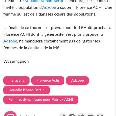
Le Ministre
Kouadio Konan Bertin
a encouragé les jeunes et
invité la population d'
Adzopé
à soutenir Florence ACHI. Une
femme qui est déjà dans les cœurs des populations.
La finale de ce tournoi est prévue pour le 19 Août prochain.
Florence ACHI dont la générosité n'est plus à prouver à
Adzopé
, ne manquera certainement pas de "gater" les
femmes de la capitale de la Mé.
Wassimagnon
maracana
Florence Achi
Adzopé
Kouadio Konan Bertin
Femmes dynamiques pour Patrick ACHI
Partager
Facebook
Twitter
Email
Gmail