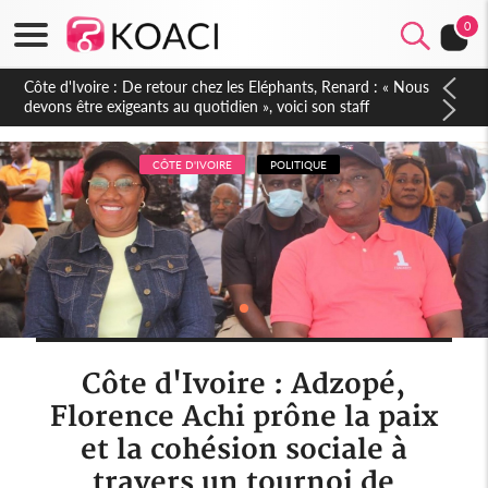
0
Côte d'Ivoire : 66e anniversaire de l'Indépendance, les Forces
de Défense et de Sécurité affichent leur puissance et
réaffirment leur engagement envers la Nation
CÔTE D'IVOIRE
POLITIQUE
Côte d'Ivoire : Adzopé,
Florence Achi prône la paix
et la cohésion sociale à
travers un tournoi de