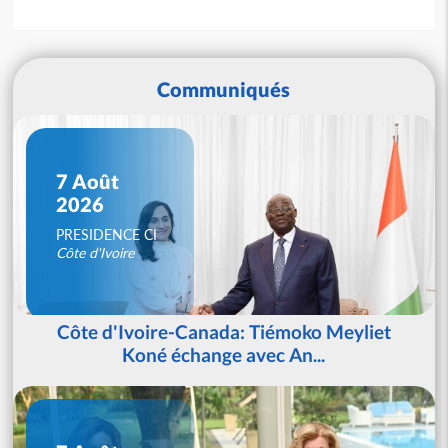
Communiqués
7 Août
2026
PRESIDENCE CI
Côte d'Ivoire
Côte d'Ivoire-Canada: Tiémoko Meyliet
Koné échange avec An...