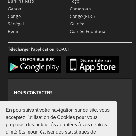
Burkina Faso
Togo
Gabon
Cameroun
Congo
Congo (RDC)
Sénégal
Guinée
Bénin
Guinée Equatorial
Télécharger l'application KOACI
NOUS CONTACTER
contact@koaci.com
koaci@yahoo.fr
En poursuivant votre navigation sur ce site, vous
+225 07 08 85 52 93
acceptez l'utilisation de Cookies pour vous
proposer des publicités adaptées à vos centres
d'intérêts, pour réaliser des statistiques de