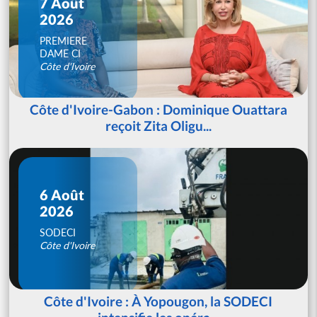
7 Août
2026
PREMIERE
DAME CI
Côte d'Ivoire
Côte d'Ivoire-Gabon : Dominique Ouattara
reçoit Zita Oligu...
6 Août
2026
SODECI
Côte d'Ivoire
Côte d'Ivoire : À Yopougon, la SODECI