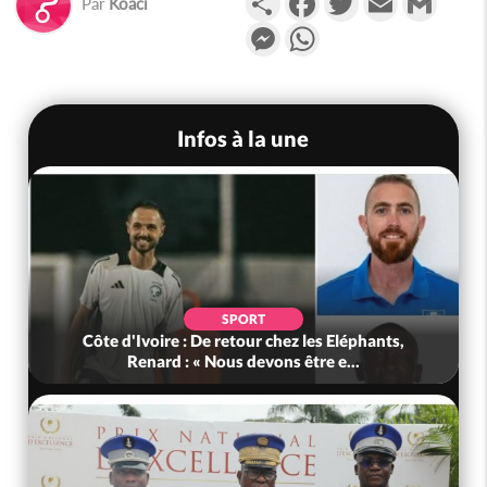
Par
Koaci
Messenger
WhatsApp
Infos à la une
SPORT
Côte d'Ivoire : De retour chez les Eléphants,
Renard : « Nous devons être e...