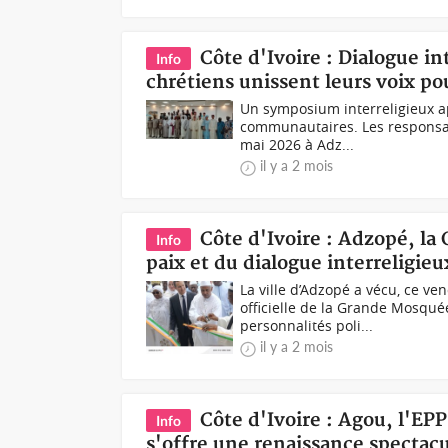
Côte d'Ivoire : Dialogue i
Info
chrétiens unissent leurs voix pou
Un symposium interreligieux app
communautaires. Les responsab
mai 2026 à Adz...
il y a 2 mois
Côte d'Ivoire : Adzopé, la
Info
paix et du dialogue interreligie
La ville d’Adzopé a vécu, ce v
officielle de la Grande Mosqu
personnalités poli...
il y a 2 mois
Côte d'Ivoire : Agou, l'EP
Info
s'offre une renaissance spectacu