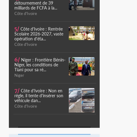
détournement de 39
milliards de FCFA à la...
Côte d'Ivoire
5/
Côte d'Ivoire : Rentrée
Scolaire 2026-2027, vaste
opération d'éta...
Côte d'Ivoire
6/
Niger : Frontière Bénin-
Niger, les conditions de
Tiani pour sa ré...
Niger
7/
Côte d'Ivoire : Non en
règle, il tente d'insérer son
véhicule dan...
Côte d'Ivoire