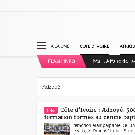
A LA UNE
COTE D'IVOIRE
AFRIQ
Nigeria : Le Togo e
FLASH INFO
Côte d'Ivoire : Adzopé, 50
Info
formation formés au centre bapt
L'émotion était palpable, ce lu
le village d'Abouséka-koi. Six 