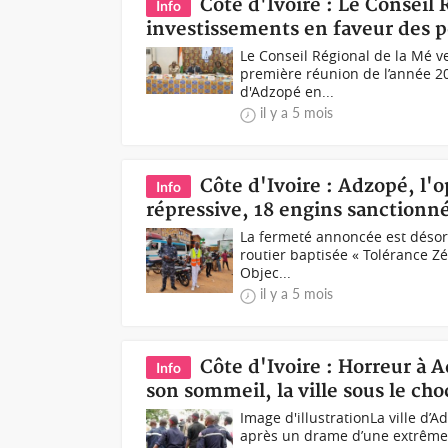
Côte d'Ivoire : Le Conseil 
Info
investissements en faveur des p
Le Conseil Régional de la Mé v
première réunion de l’année 202
d'Adzopé en...
il y a 5 mois
Côte d'Ivoire : Adzopé, l'
Info
répressive, 18 engins sanctionn
La fermeté annoncée est désorm
routier baptisée « Tolérance Z
Objec...
il y a 5 mois
Côte d'Ivoire : Horreur à
Info
son sommeil, la ville sous le cho
Image d'illustrationLa ville d’A
après un drame d’une extrême 