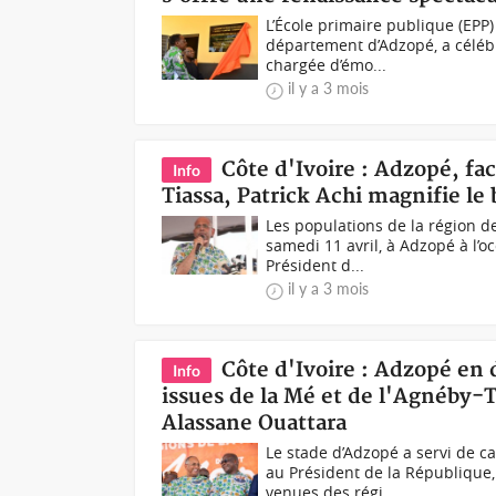
L’École primaire publique (EPP
département d’Adzopé, a célébr
chargée d’émo...
il y a 3 mois
Côte d'Ivoire : Adzopé, fa
Info
Tiassa, Patrick Achi magnifie le 
Les populations de la région de
samedi 11 avril, à Adzopé à l
Président d...
il y a 3 mois
Côte d'Ivoire : Adzopé en
Info
issues de la Mé et de l'Agnéby-
Alassane Ouattara
Le stade d’Adzopé a servi de 
au Président de la République
venues des régi...