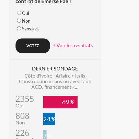
contrat de Emerse Faé ?
Oui
Non
Sans avis
+ Voir les resultats
DERNIER SONDAGE
Côte d'Ivoire : Affaire « Italia
Construction » sans ou avec faux
ACD, financement «...
2355
69%
Oui
808
24%
Non
226
7%