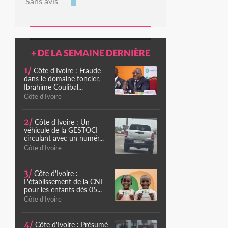
Sans avis
+ DE LA SEMAINE DERNIÈRE
1/
Côte d'Ivoire : Fraude
dans le domaine foncier,
Ibrahime Coulibal...
Côte d'Ivoire
2/
Côte d'Ivoire : Un
véhicule de la GESTOCI
circulant avec un numér...
Côte d'Ivoire
3/
Côte d'Ivoire :
L'établissement de la CNI
pour les enfants dès 05...
Côte d'Ivoire
4/
Côte d'Ivoire : Présumé