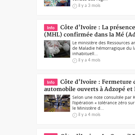
il y a 3 mois
Côte d'Ivoire : La présenc
Info
(MHL) confirmée dans la Mé (A
Le ministère des Ressources an
de Maladie hémorragique du la
inhabituell...
il y a 4 mois
Côte d'Ivoire : Fermeture 
Info
automobile ouverts à Adzopé et 
Selon une note consultée par 
l’opération « tolérance zéro su
le Ministère d...
il y a 4 mois