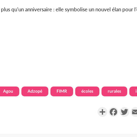
 plus qu’un anniversaire : elle symbolise un nouvel élan pour l
Agou
Adzopé
FIMR
écoles
rurales
Partager
Faceboo
Twi