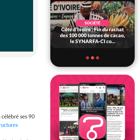
POLITIQUE
d'Ivoire : 66è
SOCIÉTÉ
versaire de
Côte d'Ivoire : Fin du rachat
ndance, Alassane
des 100 000 tonnes de cacao,
ara prome...
le SYNARFA-CI co...
 célébré ses 90
ructures