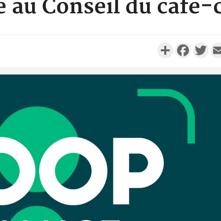
e au Conseil du café-
Partager
Faceboo
Twi
Côte d'I
promet des
les dégu
Côte d'Ivoi
Alassane 
la gr