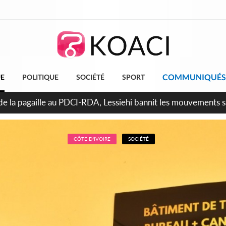
COMMUNIQUÉS
UE
POLITIQUE
SOCIÉTÉ
SPORT
attara promet des sanctions contre les déguerpissements illég
CÔTE D'IVOIRE
SOCIÉTÉ