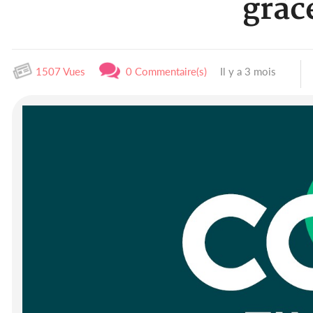
grâc
1507 Vues
0 Commentaire(s)
Il y a 3 mois