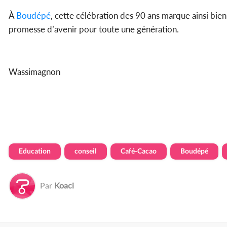
À
Boudépé
, cette célébration des 90 ans marque ainsi bien
promesse d’avenir pour toute une génération.
Wassimagnon
Education
conseil
Café-Cacao
Boudépé
Par
Koaci