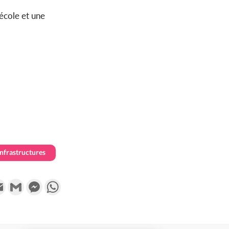
’école et une
infrastructures
k
tter
Email
Gmail
Messenger
WhatsApp