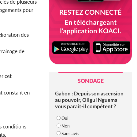
clés de plusieurs
 logements pour
RESTEZ CONNECTÉ
En téléchargeant
l'application KOACI.
lioration des
rrainage de
er cet
SONDAGE
t constant en
Gabon : Depuis son ascension
au pouvoir, Oligui Nguema
vous parait-il compétent ?
Oui
Non
s conditions
Sans avis
ts.