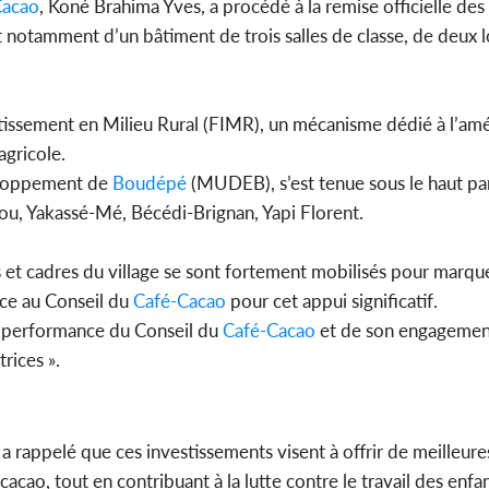
Cacao
, Koné Brahima Yves, a procédé à la remise officielle des 
it notamment d’un bâtiment de trois salles de classe, de deux
estissement en Milieu Rural (FIMR), un mécanisme dédié à l’amé
agricole.
veloppement de
Boudépé
(MUDEB), s’est tenue sous le haut pa
gou, Yakassé-Mé, Bécédi-Brignan, Yapi Florent.
es et cadres du village se sont fortement mobilisés pour marqu
nce au Conseil du
Café-Cacao
pour cet appui significatif.
a performance du Conseil du
Café-Cacao
et de son engagemen
rices ».
a rappelé que ces investissements visent à offrir de meilleure
cao, tout en contribuant à la lutte contre le travail des enfan