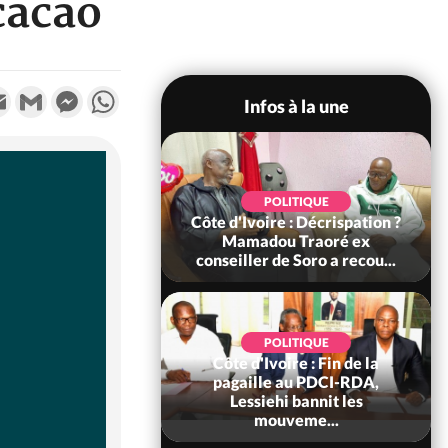
cacao
k
tter
Email
Gmail
Messenger
WhatsApp
Infos à la une
SOCIÉTÉ
POLITIQUE
voire : Ouattara
Côte d'Ivoire : Décrispation ?
 sanctions contre
Mamadou Traoré ex
erpissements i...
conseiller de Soro a recou...
POLITIQUE
Côte d'Ivoire : Fin de la
POLITIQUE
re : Fête nationale,
pagaille au PDCI-RDA,
Ouattara accorde
Lessiehi bannit les
âce à 4 661...
mouveme...