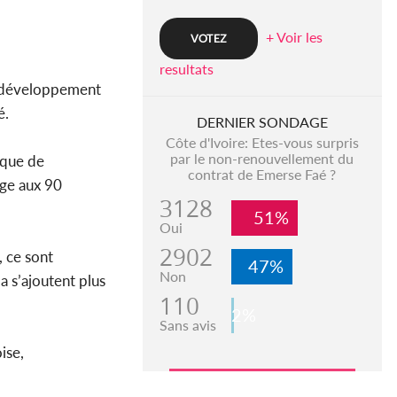
+ Voir les
resultats
le développement
é.
DERNIER SONDAGE
Côte d'Ivoire: Etes-vous surpris
par le non-renouvellement du
 que de
contrat de Emerse Faé ?
age aux 90
3128
51%
Oui
2902
, ce sont
47%
Non
a s’ajoutent plus
110
2%
Sans avis
ise,