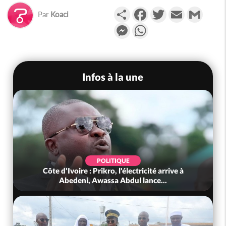
Partager
Facebook
Twitter
Email
Gmail
Par
Koaci
Messenger
WhatsApp
Infos à la une
POLITIQUE
Côte d'Ivoire : Prikro, l'électricité arrive à
Abedeni, Awassa Abdul lance...