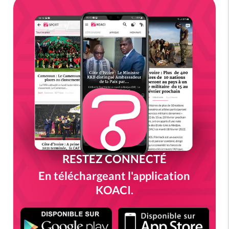
RESTEZ CONNECTÉ
En téléchargeant l'application
KOACI.