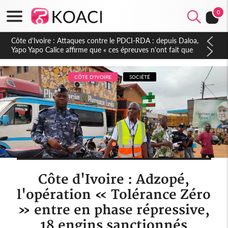
0
Côte d'Ivoire : Le Colonel-Major Fofié Kouakou est décédé,
l'armée perd une figure de la 2e Région militaire
CÔTE D'IVOIRE
SOCIÉTÉ
Côte d'Ivoire : Adzopé,
l'opération « Tolérance Zéro
» entre en phase répressive,
18 engins sanctionnés