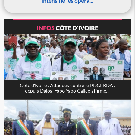
intensifie les opéra...
INFOS
CÔTE D'IVOIRE
Côte d'Ivoire : Attaques contre le PDCI-RDA :
depuis Daloa, Yapo Yapo Calice affirme...