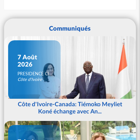
Communiqués
7 Août
2026
PRESIDENCE CI
Côte d'Ivoire
Côte d'Ivoire-Canada: Tiémoko Meyliet
Koné échange avec An...