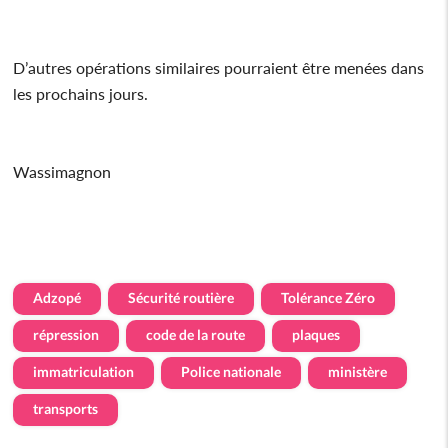
D’autres opérations similaires pourraient être menées dans
les prochains jours.
Wassimagnon
Adzopé
Sécurité routière
Tolérance Zéro
répression
code de la route
plaques
immatriculation
Police nationale
ministère
transports