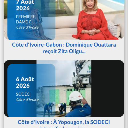
7 Août
2026
PREMIERE
DAME CI
Côte d'Ivoire
Côte d'Ivoire-Gabon : Dominique Ouattara
reçoit Zita Oligu...
6 Août
2026
SODECI
Côte d'Ivoire
Côte d'Ivoire : À Yopougon, la SODECI