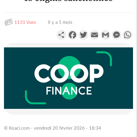
1131 Vues
Il y a 5 mois
Partager
Facebook
Twitter
Email
Gmail
Messen
W
© Koaci.com - vendredi 20 février 2026 - 18:34