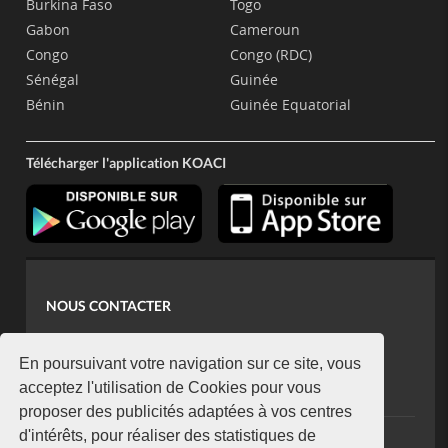
Burkina Faso
Togo
Gabon
Cameroun
Congo
Congo (RDC)
Sénégal
Guinée
Bénin
Guinée Equatorial
Télécharger l'application KOACI
NOUS CONTACTER
contact@koaci.com
koaci@yahoo.fr
En poursuivant votre navigation sur ce site, vous
+225 07 08 85 52 93
acceptez l'utilisation de Cookies pour vous
proposer des publicités adaptées à vos centres
d'intérêts, pour réaliser des statistiques de