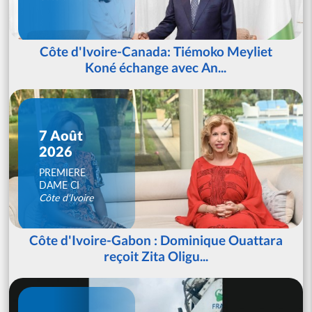
Côte d'Ivoire-Canada: Tiémoko Meyliet
Koné échange avec An...
7 Août
2026
PREMIERE
DAME CI
Côte d'Ivoire
Côte d'Ivoire-Gabon : Dominique Ouattara
reçoit Zita Oligu...