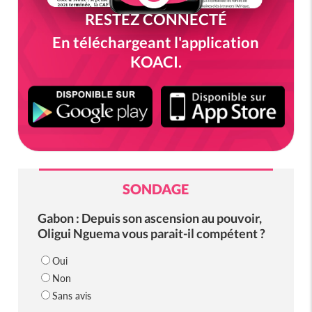
RESTEZ CONNECTÉ
En téléchargeant l'application
KOACI.
SONDAGE
Gabon : Depuis son ascension au pouvoir,
Oligui Nguema vous parait-il compétent ?
Oui
Non
Sans avis