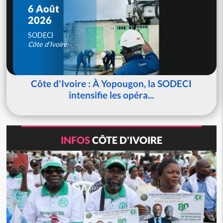
6 Août
2026
SODECI
Côte d'Ivoire
Côte d'Ivoire : À Yopougon, la SODECI
intensifie les opéra...
INFOS
CÔTE D'IVOIRE