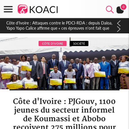
0
Côte d'Ivoire : Le Colonel-Major Fofié Kouakou est décédé,
l'armée perd une figure de la 2e Région militaire
CÔTE D'IVOIRE
SOCIÉTÉ
Côte d'Ivoire : PJGouv, 1100
jeunes du secteur informel
de Koumassi et Abobo
reçoivent 275 millions pour