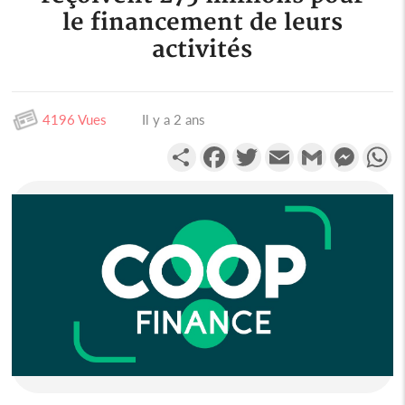
le financement de leurs
activités
4196 Vues
Il y a 2 ans
Partager
Facebook
Twitter
Email
Gmail
Messen
W