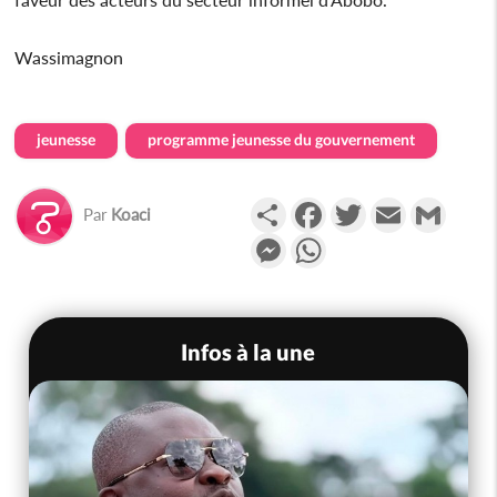
Wassimagnon
jeunesse
programme jeunesse du gouvernement
Partager
Facebook
Twitter
Email
Gmail
Par
Koaci
Messenger
WhatsApp
Infos à la une