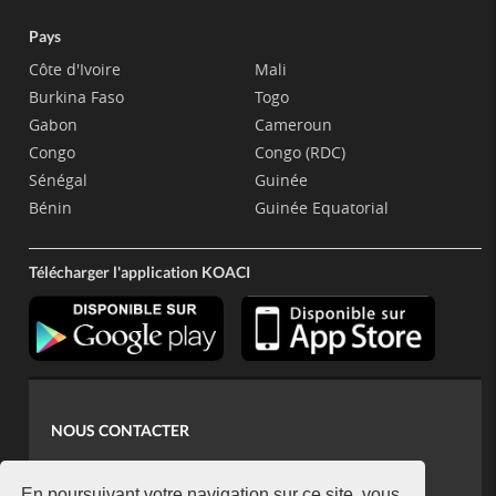
Pays
Côte d'Ivoire
Mali
Burkina Faso
Togo
Gabon
Cameroun
Congo
Congo (RDC)
Sénégal
Guinée
Bénin
Guinée Equatorial
Télécharger l'application KOACI
NOUS CONTACTER
contact@koaci.com
En poursuivant votre navigation sur ce site, vous