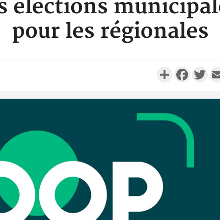
es élections municipale
pour les régionales
Partager
Faceboo
Twi
Côte d'Ivo
réussi du
Adama 
Côte 
anni