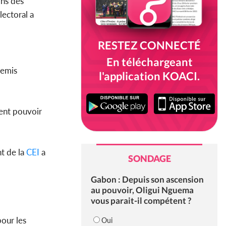
ons des
ectoral a
RESTEZ CONNECTÉ
En téléchargeant
remis
l'application KOACI.
ivent pouvoir
nt de la
CEI
a
SONDAGE
Gabon : Depuis son ascension
au pouvoir, Oligui Nguema
vous parait-il compétent ?
pour les
Oui