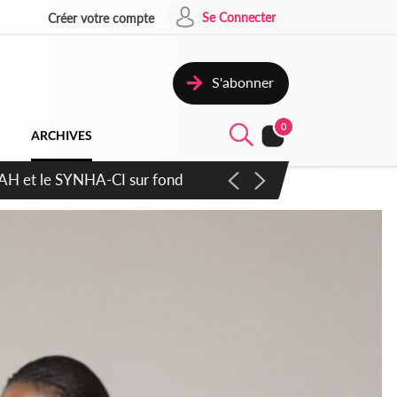
Se Connecter
Créer votre compte
S'abonner
0
ARCHIVES
atique plus apaisé