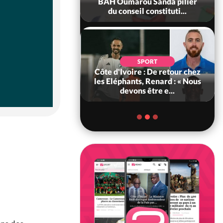
ance, les Forces de
BAH Oumarou Sanda pilier
fense e...
du conseil constituti...
SOCIÉTÉ
SPORT
voire : MIRAH, la
Côte d'Ivoire : De retour chez
des communiqués
les Eléphants, Renard : « Nous
ie entre la MA-M...
devons être e...