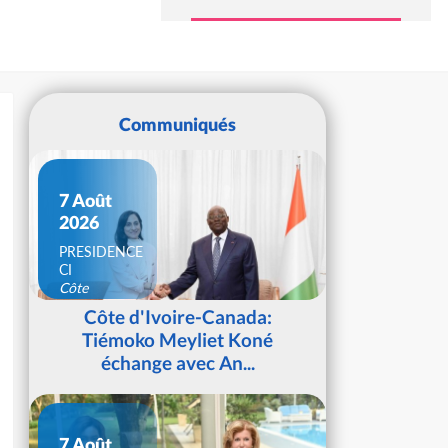
Communiqués
7 Août
2026
PRESIDENCE
CI
Côte
d'Ivoire
Côte d'Ivoire-Canada:
Tiémoko Meyliet Koné
échange avec An...
7 Août