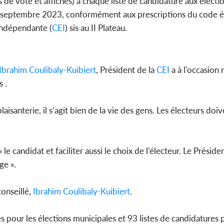
de vote et affiches) à chaque liste de candidature aux électi
2 septembre 2023, conformément aux prescriptions du code él
indépendante (
CEI
) sis au II Plateau.
Ibrahim Coulibaly-Kuibiert
, Président de la
CEI
a à l'occasion 
 .
plaisanterie, il s’agit bien de la vie des gens. Les électeurs do
e candidat et faciliter aussi le choix de l’électeur. Le Préside
age ».
conseillé,
Ibrahim Coulibaly-Kuibiert
.
s pour les élections municipales et 93 listes de candidatures 