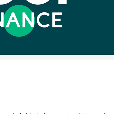
l'Indépend
Dé
Côte d'I
guerre 
s'intensif