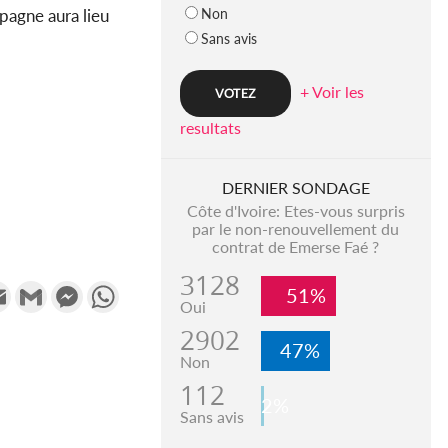
Non
pagne aura lieu
Sans avis
+ Voir les
resultats
DERNIER SONDAGE
Côte d'Ivoire: Etes-vous surpris
par le non-renouvellement du
contrat de Emerse Faé ?
3128
k
tter
Email
Gmail
Messenger
WhatsApp
51%
Oui
2902
47%
Non
112
2%
Sans avis