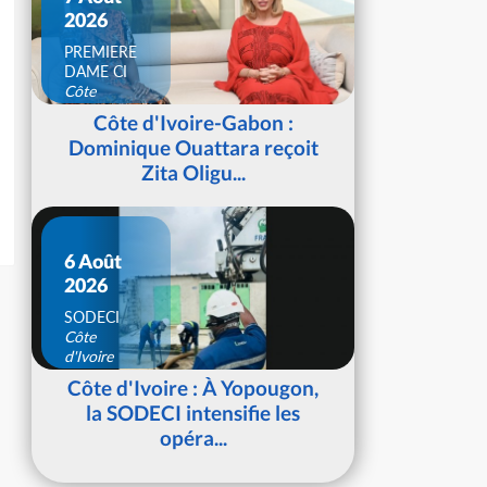
2026
PREMIERE
DAME CI
Côte
d'Ivoire
Côte d'Ivoire-Gabon :
Dominique Ouattara reçoit
Zita Oligu...
6 Août
2026
SODECI
Côte
d'Ivoire
Côte d'Ivoire : À Yopougon,
la SODECI intensifie les
opéra...